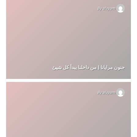
By
alayam
جنون مرايانا | من داخلنا يبدأ كل شيئ
By
alayam