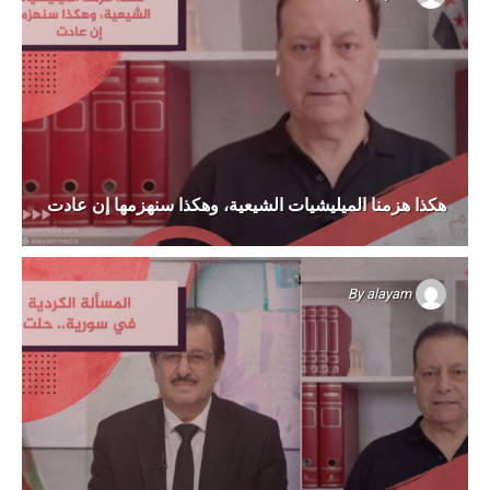
هكذا هزمنا الميليشيات الشيعية، وهكذا سنهزمها إن عادت
By
alayam