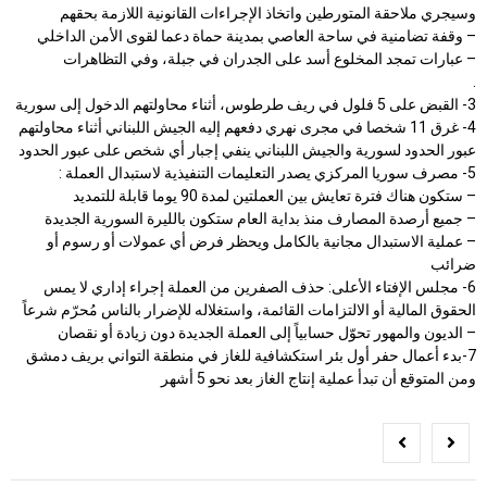
وسيجري ملاحقة المتورطين واتخاذ الإجراءات القانونية اللازمة بحقهم
– وقفة تضامنية في ساحة العاصي بمدينة حماة دعما لقوى الأمن الداخلي
– عبارات تمجد المخلوع أسد على الجدران في جبلة، وفي التظاهرات
.
3- القبض على 5 فلول في ريف طرطوس، أثناء محاولتهم الدخول إلى سورية
4- غرق 11 شخصا في مجرى نهري دفعهم إليه الجيش اللبناني أثناء محاولتهم
عبور الحدود لسورية والجيش اللبناني ينفي إجبار أي شخص على عبور الحدود
5- مصرف سوريا المركزي يصدر التعليمات التنفيذية لاستبدال العملة :
– ستكون هناك فترة تعايش بين العملتين لمدة 90 يوما قابلة للتمديد
– جميع أرصدة المصارف منذ بداية العام ستكون بالليرة السورية الجديدة
– عملية الاستبدال مجانية بالكامل ويحظر فرض أي عمولات أو رسوم أو
ضرائب
6- مجلس الإفتاء الأعلى: حذف الصفرين من العملة إجراء إداري لا يمس
الحقوق المالية أو الالتزامات القائمة، واستغلاله للإضرار بالناس مُحرّم شرعاً
– الديون والمهور تحوّل حسابياً إلى العملة الجديدة دون زيادة أو نقصان
7-بدء أعمال حفر أول بئر استكشافية للغاز في منطقة التواني بريف دمشق
ومن المتوقع أن تبدأ عملية إنتاج الغاز بعد نحو 5 أشهر