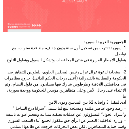
الجمهورية العربية السورية :
1- سورية تقترب من تسجيل أول سنة بدون جفاف، مند عدة سنوات، مع
تواصل
هطول الأمطار الغزيرة في شتى المحافظات وتشكل السيول وهطول الثلوج.
.
2- استجابة لدعوة غزال غزال رئيس المجلس العلوي، للعلويين للتظاهر ضد
الحكومة والمطالبة بالفيدرالية (أعلى درجات الحكم الذاتي)، خروج مظاهرات
في محافظتي اللاذقية وطرطوس شارك فيها مسلحون من فلول النظام، وتم
الاعتداء على رجال الأمن وعلى متظاهرين مؤيدين للحكومة ووحدة سورية،
ما
أدى لمقتل 3 وإصابة 62 بين المدنيين وقوى الأمن
– رصد وجود عناصر ملثمة ومسلحة تتبع لما يسمى “سرايا درع الساحل”
و”سرايا الجواد” المسؤولون عن عمليات تصفية ميدانية وتفجير عبوات ناسفة
– وزارة الداخلية : التعبير عن الرأي حق مكفول لجميع أبناء الشعب السوري
وقمنا حماية المتظاهرين، لكن بعض التحركات خرجت عن طابعها السلمي