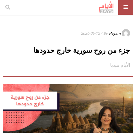
/ 2026-06-12
By
alayam
جزء من روح سورية خارج حدودها
الأيام ميديا