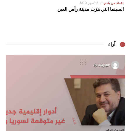
لقطة من بلدي
3 أشهر AGO
السينما التي هزت مدينة رأس العين
آراء
By
alayam