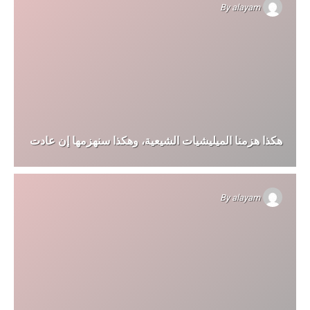
By
alayam
هكذا هزمنا الميليشيات الشيعية، وهكذا سنهزمها إن عادت
By
alayam