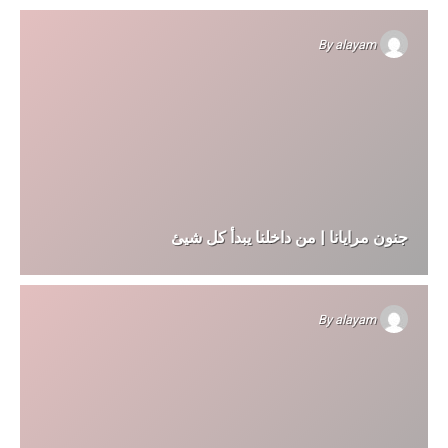
By
alayam
جنون مرايانا | من داخلنا يبدأ كل شيئ
By
alayam