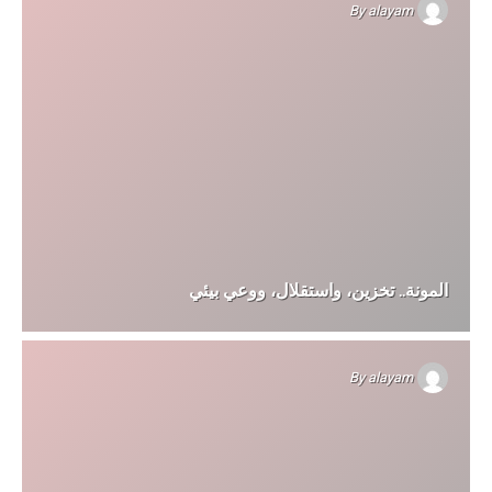
By
alayam
المونة.. تخزين، واستقلال، ووعي بيئي
By
alayam