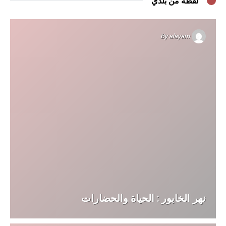
لقطة من بلدي
By
alayam
نهر الخابور : الحياة والحضارات