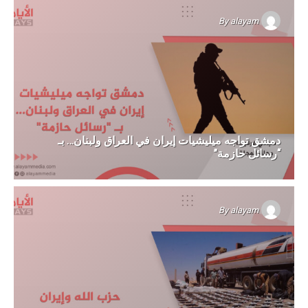
By
alayam
دمشق تواجه ميليشيات إيران في العراق ولبنان… بـ
“رسائل حازمة”
By
alayam