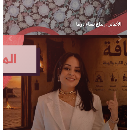
الأغباني.. إبداع نساء دوما