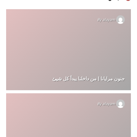
By
alayam
جنون مرايانا | من داخلنا يبدأ كل شيئ
By
alayam