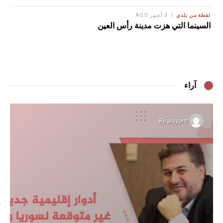
لقطة من بلدي
3 أشهر AGO
السينما التي هزت مدينة رأس العين
آراء
By
alayam