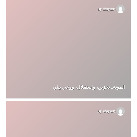
By
alayam
المونة.. تخزين، واستقلال، ووعي بيئي
By
alayam