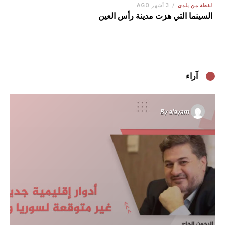
لقطة من بلدي
3 أشهر AGO
السينما التي هزت مدينة رأس العين
آراء
By
alayam