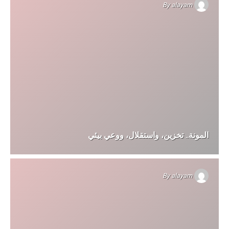
By
alayam
المونة.. تخزين، واستقلال، ووعي بيئي
By
alayam