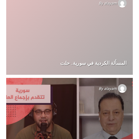
By
alayam
المسألة الكردية في سورية.. حلت
By
alayam