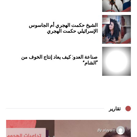
الشيخ حكمت الهجري أم الجاسوس
الإسرائيلي حكمت الهجري
صناعة العدو: كيف يعاد إنتاج الخوف من
“الشام”
تقارير
By
alayam