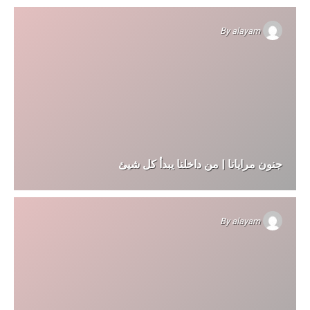
By
alayam
جنون مرايانا | من داخلنا يبدأ كل شيئ
By
alayam