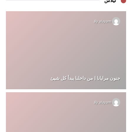
ليلاس
By
alayam
جنون مرايانا | من داخلنا يبدأ كل شيئ
By
alayam