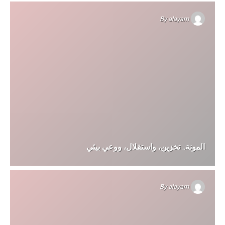
By
alayam
المونة.. تخزين، واستقلال، ووعي بيئي
By
alayam