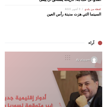
لقطة من بلدي
3 أشهر AGO
السينما التي هزت مدينة رأس العين
آراء
By
alayam