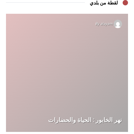
لقطة من بلدي
By
alayam
نهر الخابور : الحياة والحضارات