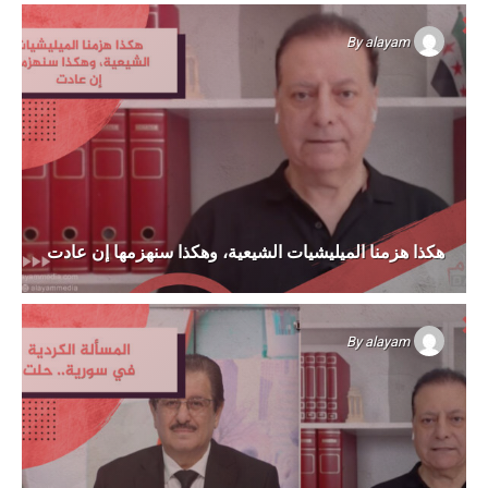
By
alayam
هكذا هزمنا الميليشيات الشيعية، وهكذا سنهزمها إن عادت
By
alayam