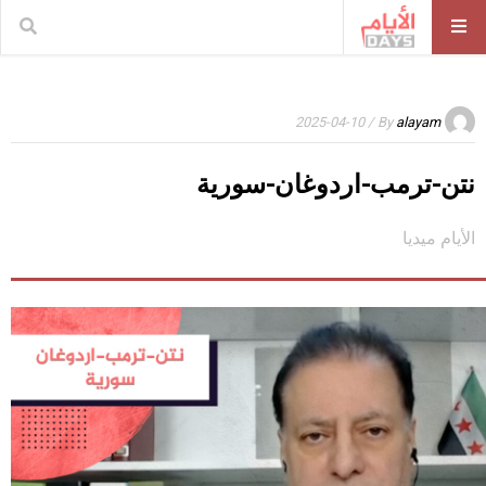
/ 2025-04-10
By
alayam
نتن-ترمب-اردوغان-سورية
الأيام ميديا