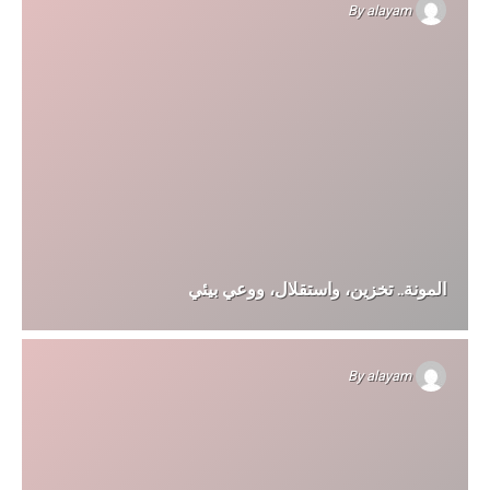
By
alayam
المونة.. تخزين، واستقلال، ووعي بيئي
By
alayam