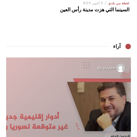
لقطة من بلدي
3 أشهر AGO
السينما التي هزت مدينة رأس العين
آراء
By
alayam