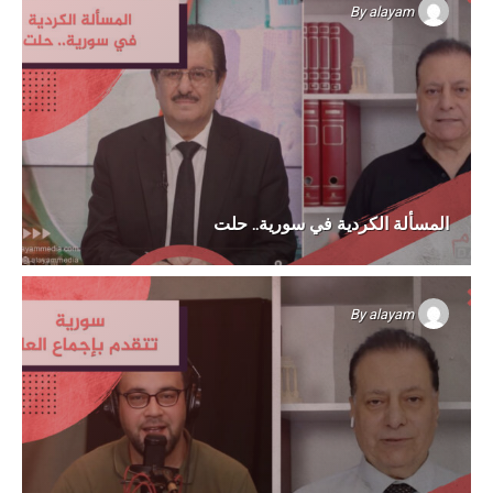
By
alayam
المسألة الكردية في سورية.. حلت
By
alayam