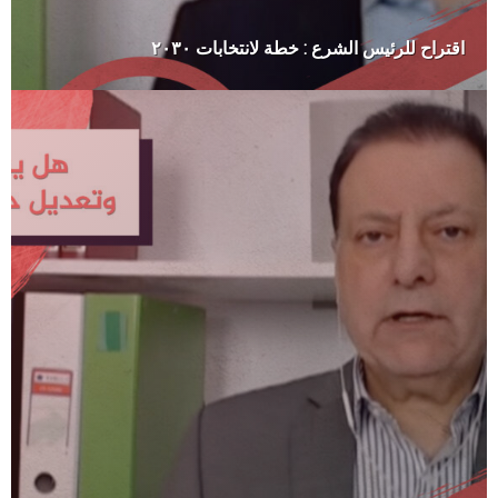
اقتراح للرئيس الشرع : خطة لانتخابات ٢٠٣٠