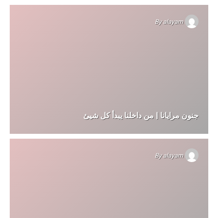
By
alayam
جنون مرايانا | من داخلنا يبدأ كل شيئ
By
alayam