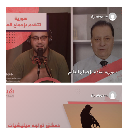
By
alayam
سورية تتقدم بإجماع العالم
By
alayam