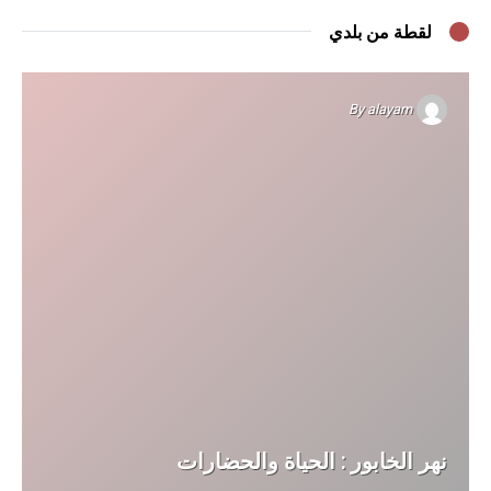
لقطة من بلدي
By
alayam
نهر الخابور : الحياة والحضارات