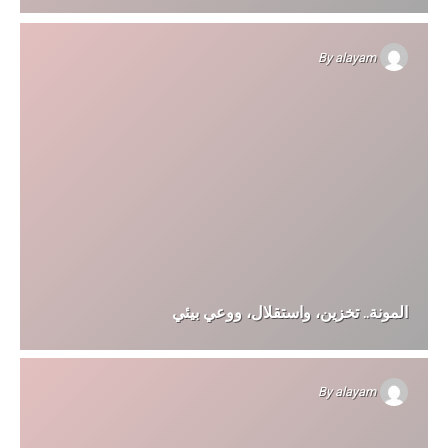
By
alayam
المونة.. تخزين، واستقلال، ووعي بيئي
By
alayam