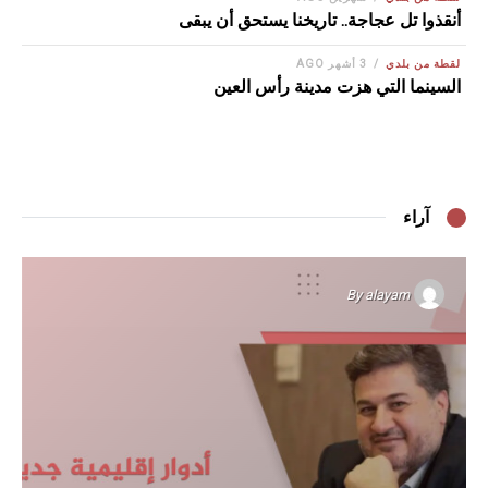
أنقذوا تل عجاجة.. تاريخنا يستحق أن يبقى
لقطة من بلدي
3 أشهر AGO
السينما التي هزت مدينة رأس العين
آراء
By
alayam