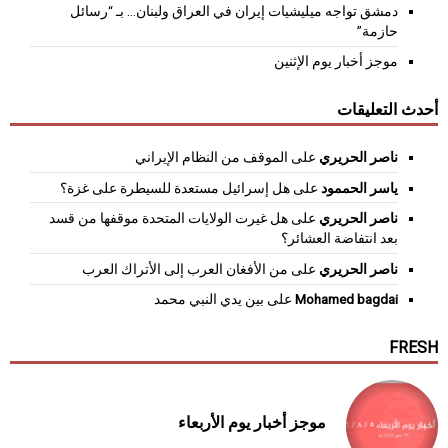
دمشق تواجه ميليشيات إيران في العراق ولبنان… بـ “رسائل
حازمة”
موجز أخبار يوم الإثنين
أحدث التعليقات
ناصر الحريري
على
الموقف من النظام الإيراني
ياسر الحممود
على
هل إسرائيل مستعدة للسيطرة على غزة؟
ناصر الحريري
على
هل غيرت الولايات المتحدة موقفها من قسد
بعد انتفاضة العشائر؟
ناصر الحريري
على
من الأفغان العرب إلى الأتراك العرب
Mohamed bagdai
على
بين يدي النبي محمد
FRESH
موجز أخبار يوم الأربعاء