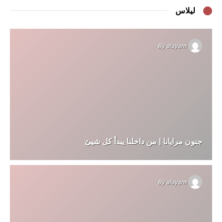
ليلاس
By
alayam
جنون مرايانا | من داخلنا يبدأ كل شيئ
By
alayam