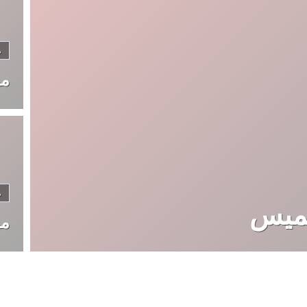
م
مو
م
خميس
مو