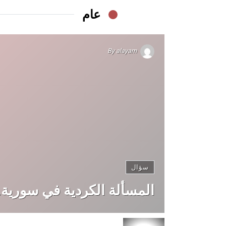
عام
By
alayam
سؤال
المسألة الكردية في سورية.