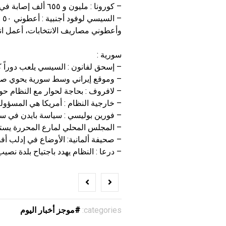
– كورونا : مليون و ٦٥٥ ألف إصابة في العالم اليوم
– السيسي لوفود أجنبية : أعطوني ٥٠ مليار دولار سنوياً أسمح بالتظاهر
وأعطوني مصاريف الانتخابات، أعمل ان
سورية :
– إسحق لفانون : السيسي يلعب دوراً كب
– وموقع إيراني وسط سورية يحوي صوا
– لافروف : بحاجة لحوار مع النظام ح
– خارجية النظام : أمريكا هي المسؤول
– فورين بوليسي : سياسة بايدن في 
– المجلس المحلي لمارع المحررة يست
– صحيفة ألمانية: الأوضاع في إدلب أف
– درعا : النظام يهدد باجتياح بلدة نص
categories:
موجز أخبار اليوم