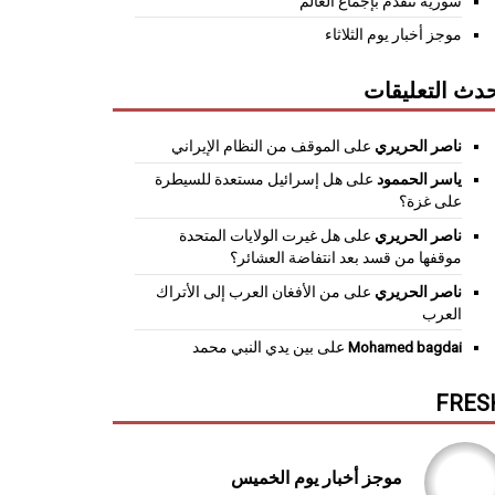
سورية تتقدم بإجماع العالم
موجز أخبار يوم الثلاثاء
دث التعليقات
ناصر الحريري
على
الموقف من النظام الإيراني
ياسر الحممود
على
هل إسرائيل مستعدة للسيطرة
على غزة؟
ناصر الحريري
على
هل غيرت الولايات المتحدة
موقفها من قسد بعد انتفاضة العشائر؟
ناصر الحريري
على
من الأفغان العرب إلى الأتراك
العرب
Mohamed bagdai
على
بين يدي النبي محمد
FRES
موجز أخبار يوم الخميس