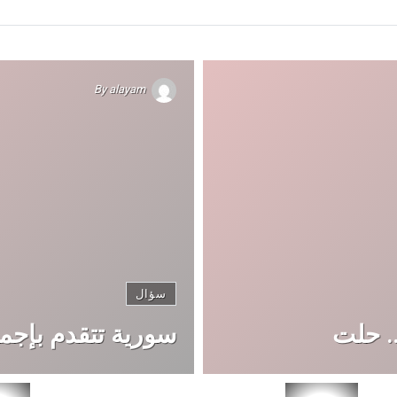
By
alayam
سؤال
. حلت
سورية تتقدم بإجما