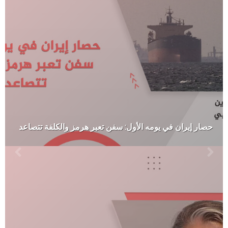
حصار إيران في يومه الأول: سفن تعبر هرمز والكلفة تتصاعد