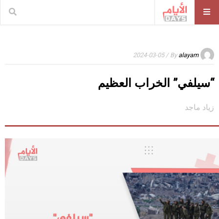
/ 2024-03-05
By
alayam
“سيلفي” الخراب العظيم
زياد ماجد