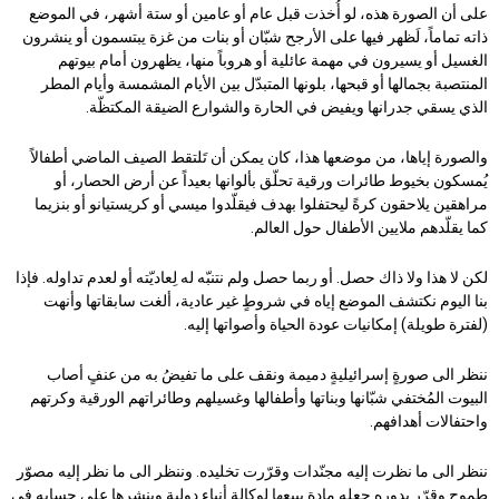
على أن الصورة هذه، لو أُخذت قبل عام أو عامين أو ستة أشهر، في الموضع
ذاته تماماً، لَظهر فيها على الأرجح شبّان أو بنات من غزة يبتسمون أو ينشرون
الغسيل أو يسيرون في مهمة عائلية أو هروباً منها، يظهرون أمام بيوتهم
المنتصبة بجمالها أو قبحها، بلونها المتبدّل بين الأيام المشمسة وأيام المطر
الذي يسقي جدرانها ويفيض في الحارة والشوارع الضيقة المكتظّة.
والصورة إياها، من موضعها هذا، كان يمكن أن تَلتقط الصيف الماضي أطفالاً
يُمسكون بخيوط طائرات ورقية تحلّق بألوانها بعيداً عن أرض الحصار، أو
مراهقين يلاحقون كرةً ليحتفلوا بهدف فيقلّدوا ميسي أو كريستيانو أو بنزيما
كما يقلّدهم ملايين الأطفال حول العالم.
لكن لا هذا ولا ذاك حصل. أو ربما حصل ولم نتنبّه له لِعاديّته أو لعدم تداوله. فإذا
بنا اليوم نكتشف الموضع إياه في شروطٍ غير عادية، ألغت سابقاتها وأنهت
(لفترة طويلة) إمكانيات عودة الحياة وأصواتها إليه.
ننظر الى صورةٍ إسرائيليةٍ دميمة ونقف على ما تفيضُ به من عنفٍ أصاب
البيوت المُختفي شبّانها وبناتها وأطفالها وغسيلهم وطائراتهم الورقية وكرتهم
واحتفالات أهدافهم.
ننظر الى ما نظرت إليه مجنّدات وقرّرت تخليده. وننظر الى ما نظر إليه مصوّر
طموح وقرّر بدوره جعله مادة يبيعها لوكالة أنباء دولية وينشرها على حسابه في