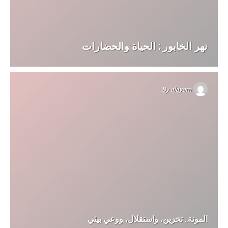
نهر الخابور : الحياة والحضارات
By
alayam
المونة.. تخزين، واستقلال، ووعي بيئي