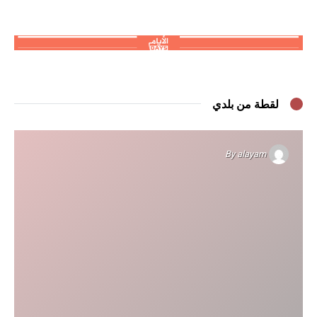
لقطة من بلدي
By
alayam