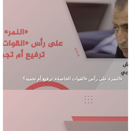
«النمر» على رأس «القوات الخاصة»: ترفيع أم تجميد؟