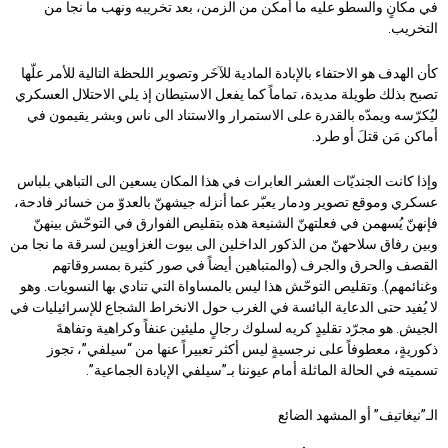
في مكانٍ والسطو عليه ما أمكن من الزمن، بعد تخريبه ونهب ما نجا من
التخريب.
كأن الهدف هو الاحتفاء بالإبادة المادية للآخَر وتصوير اللحظة التالية للأمر علّها
تصبح بذلك طويلة مديدة، تماماً كما يفعل الاستيطان إذ يلي الاحتلال العسكري
ليُكرّسه ويمدّه بالقدرة على الاستمرار والاستناد الى ناس وبشر يقيمون في
أماكن مَن قتلَ أو طرد.
وإذا كانت الجنديّات العشر العابرات في هذا المكان يسعين الى التباهي بلباس
عسكري وموقع تصوير ودمار يعبّر عما أنزله جيشهنّ بالعدوّ من خسائر فادحة،
فإنهنّ يُسهمن في فعلتهنّ الشنيعة هذه بتقليص الفوارق في التوحّش بينهنّ
وبين رفاق سلاحهنّ من الذكور الداخلين الى بيوت الغزاويين لسرقة ما نجا من
القصف والحرق والجرف (والمتباهين أيضاً في صور كثيرة بمسروقاتهم
وغنائمهم). وتقليص التوحّش هذا ليس بالمساواة التي تنادي بها النسويات. وهو
لا يُفيد حتى الدعاية البائسة في الغرب حول الانخراط الشجاع للإسرائيليات في
الجيش. هو مجرّد تقليدٍ كريه لسلوك رجالٍ مليئين عنفاً وكراهية وتفاهةَ
ذكوريةٍ، معطوفاً على نرجسيةٍ ليس أكثر تعبيراً عنها من “سيلفي”، تجوز
تسميته في الحالة الماثلة أمام عيوننا بـ”سيلفي الإبادة الجماعية”.
الـ”نيغاتيف” أو المشهد الضائع