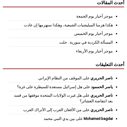
أحدث المقالات
موجز أخبار يوم الجمعة
هكذا هزمنا الميليشيات الشيعية، وهكذا سنهزمها إن عادت
موجز أخبار يوم الخميس
المسألة الكردية في سورية.. حلت
موجز أخبار يوم الأربعاء
أحدث التعليقات
ناصر الحريري
على
الموقف من النظام الإيراني
ياسر الحممود
على
هل إسرائيل مستعدة للسيطرة على غزة؟
ناصر الحريري
على
هل غيرت الولايات المتحدة موقفها من قسد
بعد انتفاضة العشائر؟
ناصر الحريري
على
من الأفغان العرب إلى الأتراك العرب
Mohamed bagdai
على
بين يدي النبي محمد