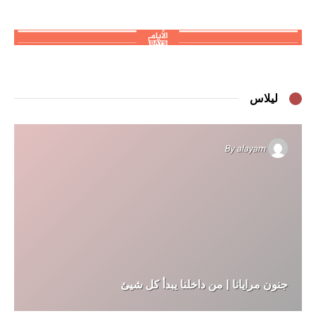
ليلاس
By
alayam
جنون مرايانا | من داخلنا يبدأ كل شيئ