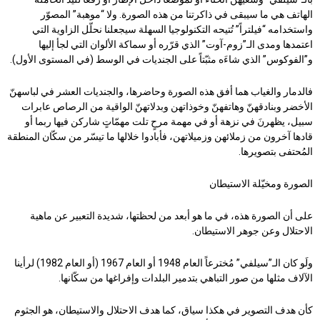
الهاتف هي ما سيبقى في ذاكرتنا من هذه الصورة. ولا “موهبة” المصوّر
واستخدامه “فيلتراً” تُتيحه التكنولوجيا السهلة سيجعلنا نحلّل الزاوية التي
اعتمدها ومدى الـ”زوم-آوت” الذي قرّره أو سماكة الألوان التي لجأ إليها
و”الفوكوس” الذي شاءَه مثبّتاً على الجنديات في الوسط (في المستوى الأول).
فالدمار والغياب هما أفق هذه الصورة وحاضرها، والجنديات العشر في لباسهنّ
الأخضر وبنادقهنّ وهاتفهنّ وخوذاتهن وبدلاتهنّ الواقية من الرصاص عابرات
سبيل، يظهرنَ في نزهة أو في مهمة مرحٍ تلت مهمّاتٍ شاركن فيها ربما أو
قادها آخرون من زملائهن وزميلاتهن، فأبادوا خلالها ما تيسّر من سكّان المنطقة
المُحتفى بتصويرها.
الصورة ومخيّلة الاستيطان
على أن الصورة هذه، في ما هو أبعد من لحظتها، شديدة التعبير عن ماهية
الاحتلال وعن جوهر الاستيطان.
ولَو كان الـ”سيلفي” مُخترعاً العام 1948 أو العام 1967 (أو العام 1982) لرأينا
الآلاف مثلها من صور التباهي بتدمير البلدات وإفراغها من سكّانها.
كأن هدف التصوير في هكذا سياق، كما هدف الاحتلال والاستيطان، هو الجثوم