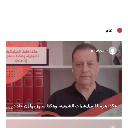
عام
By
alayam
هكذا هزمنا الميليشيات الشيعية، وهكذا سنهزمها إن عادت