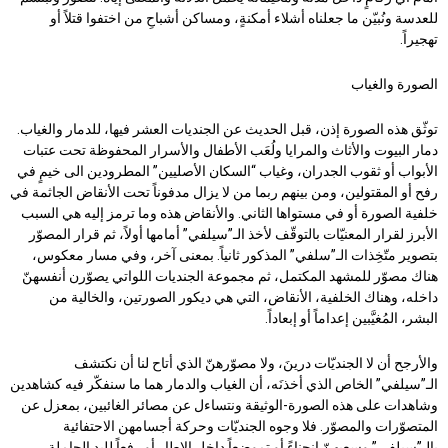
للعدسة ونُبيّن ما جعلناه أشلاء أمكنةٍ، ومساكن أشباحِ من اختفوا قتلاً أو
تهجيراً.
الصورة والغياب
توثّق هذه الصورة إذن، قبل الحديث عن الجنديات العشر فيها، للدمار والغياب.
دمار البيوت والأثاث والمرايا ولُعَب الأطفال والأسرار المحفوظة تحت عتبات
الأبواب أو ثقوب الجدران، وغياب “السكان الأصليين” المطرودين الى خيمٍ في
رفح أو المقتولين، ومن بينهم ربما من لا يزال مدفوناً تحت الأنقاض الجاثمة في
خلفية الصورة أو في مستواها الثاني. والأنقاض هذه وما ترمز إليه هي السبب
الأبرز لقرار المعنيّات بالتوقّف لأخذ الـ”سيلفي” أمامها أولاً، ثم قرار المصوّر
بتصوير متّخِذات الـ”سلفي” المذكور ثانياً. بمعنى آخر، وفي مسار معكوس،
هناك مصوّر للمشهد المكتمل، ثم مجموعة الجنديات اللواتي يصوّرن أنفسهنّ
داخله، وهناك الخلفية، الأنقاض، التي هي ديكور الصورتين، والخالية من
البشر، المُغيَّبين إعداماً أو إبعاداً.
والأرجح أن لا الجنديّات درينَ، ولا مصوّرهنّ الذي أتاح لنا أن نكتشف
الـ”سيلفي” الخاص الذي أخذنَه، أن الغياب والدمار هما ما سنفكّر فيه كشاهدين
وشاهدات على هذه الصورة-الوثيقة ونتساءل عن مصائر الغائبين، بمعزل عن
المتصوّرات والمصوّر. فلا وجوه الجنديّات وحركة أجسامهن الاحتفائية
بالـ”سيلفي” وسعيهنّ انحناءً أو تموضعاً داخل الإطار أو رفعاً لليد الحاملة