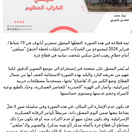
ثمة فظاعة في هذه الصورة. التقطَها المصوّر تسفرير آبايوف في 19 شباط/
فبراير 2024 لمجموعةٍ من الجنديّات الاسرائيليات لحظة أخذهنّ “سيلفي”
أمام حطامٍ رهيب لحيّ سكني سُحقت مبانيه في قطاع غزة.
لم يُشر المصوّر على صفحته في إنستغرام الى موضع التصوير الدقيق. لكننا
نفهم من تعريفه البارد والبليد بهذه الصورة الاستثنائية العنف أنها من شمال
القطاع. وَضع الكثير من الـ”هاشتاغ” تحتها، مستخدماً مصطلحات حربية
إسرائيلية، وأشار الى الهوية “الجندرية” للعناصر العسكرية، وحدّد بالطبع نوعية
كاميراه وحجم عدستها ومستوى حساسيتها.
قد يكون عدم الإشارة الى المكان، في هذه الصورة وفي سلسلة صورٍ لا تقلّ
بشاعةً تبعتها ضمن ألبوم المصوّر ذاته، مرتبطاً بأوامر الرقابة العسكرية
الإسرائيلية. وقد يكون مجرّد سهوٍ أو عدم اكتراث منه. أو قد يكون مردّ ذلك
ببساطةٍ أن قطاع غزة بأكمله مدمّر (أو شِبه مدمّر)، والتصوير والـ”سلفي”
أمام أي ركامٍ داخل مدنه ومخيّماته يحمل الدلالة والمعنى إياه: نتصوّر ونبتسم