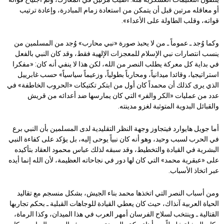
أو معاقله مرتين قبل أن يتمكن من استعادة زمام المبادرة، وإعادة ترتيب
قواته، وقلب الطاولة على الأعداء».
وكما وُجد ـ عموماً ـ من لا يحبذ صورة «نبي محارب» وُجد من المسلمين من
ينسب انتصارات نبي الإسلام للمعجزات الإلهية فقط، وقد كان النبي بالفعل
في بداية كل معركة يطلب النصر من الله، لكن هذا لا ينفي أنه كان: «مفكرا
استراتيجيا، وقائدا ميدانياً، ومحارباً بطولياً، وزعيماً سياسياً» حسب غابرييل
الذي يرى كذلك أن محمداً كان أول من ابتكر تكتيكات «الحروب الخاطفة» في
عدد من عمليات «الكر والفر» التي كان يمارسها ضد أعدائه من قريش
والقبائل البدوية المتوثبة لغزو مدينته.
أما جويل هايوارد فيتجاوز وجهة النظر التقليدية لدى المسلمين بأن النبي برع
في الحرب لسبب وحيد، وهو أنه كان نبياً يوحى إليه، بل يؤكد على كفاءة النبي
البشرية في القيادة والتخطيط، وقد سبقه لذلك عباس محمود العقاد بتأكيده
على «عبقرية محمد» التي كان لها دور في نجاحاته العظيمة، لأن الله إنما أيده
عبر اتخاذ الأسباب.
ومن أسباب النصر التي اتخذها محمد بناء الجيش، بشكل منسجم مع تقاليد
الحياة العربية آنذاك، حيث كان يعطي القيادة للوجاهات القبلية ـ بحكم تجاربها
القتالية ـ وينتخب لسلاح الفرسان أمهر العرب في هذا الميدان، وكذا الرماة،