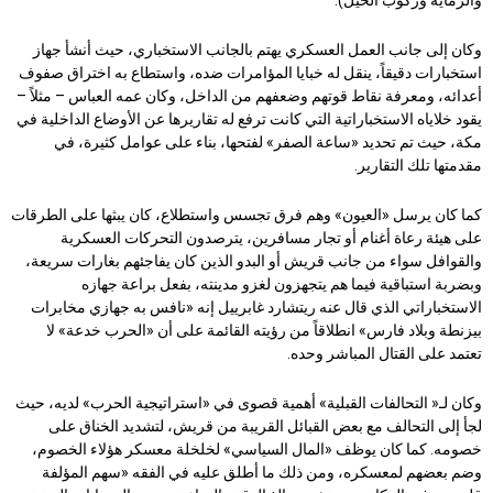
وكان إلى جانب العمل العسكري يهتم بالجانب الاستخباري، حيث أنشأ جهاز
استخبارات دقيقاً، ينقل له خبايا المؤامرات ضده، واستطاع به اختراق صفوف
أعدائه، ومعرفة نقاط قوتهم وضعفهم من الداخل، وكان عمه العباس – مثلاً –
يقود خلاياه الاستخباراتية التي كانت ترفع له تقاريرها عن الأوضاع الداخلية في
مكة، حيث تم تحديد «ساعة الصفر» لفتحها، بناء على عوامل كثيرة، في
مقدمتها تلك التقارير.
كما كان يرسل «العيون» وهم فرق تجسس واستطلاع، كان يبثها على الطرقات
على هيئة رعاة أغنام أو تجار مسافرين، يترصدون التحركات العسكرية
والقوافل سواء من جانب قريش أو البدو الذين كان يفاجئهم بغارات سريعة،
وبضربة استباقية فيما هم يتجهزون لغزو مدينته، بفعل براعة جهازه
الاستخباراتي الذي قال عنه ريتشارد غابرييل إنه «نافس به جهازي مخابرات
بيزنطة وبلاد فارس» انطلاقاً من رؤيته القائمة على أن «الحرب خدعة» لا
تعتمد على القتال المباشر وحده.
وكان لـ« التحالفات القبلية» أهمية قصوى في «استراتيجية الحرب» لديه، حيث
لجأ إلى التحالف مع بعض القبائل القريبة من قريش، لتشديد الخناق على
خصومه. كما كان يوظف «المال السياسي» لخلخلة معسكر هؤلاء الخصوم،
وضم بعضهم لمعسكره، ومن ذلك ما أطلق عليه في الفقه «سهم المؤلفة