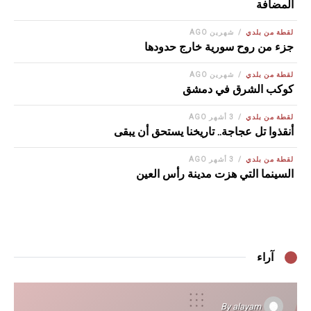
المضافة
لقطة من بلدي
شهرين AGO
جزء من روح سورية خارج حدودها
لقطة من بلدي
شهرين AGO
كوكب الشرق في دمشق
لقطة من بلدي
3 أشهر AGO
أنقذوا تل عجاجة.. تاريخنا يستحق أن يبقى
لقطة من بلدي
3 أشهر AGO
السينما التي هزت مدينة رأس العين
آراء
By
alayam