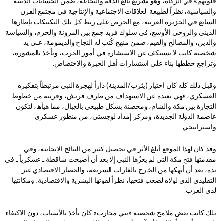
قلوبهم» في الزكاة، وهو تشريع بالغ الدقة والنجاعة، ضمن الحسابات الدينية
والسياسية، نظراً لطبيعة العلاقات الاجتماعية والإنتاجية في مجتمع القرن
السابع في الجزيرة العربية، مع الحرص على ربط كل تلك التكتيكات بإطارها
الديني والروحي الأوسع، في سلوك فريد جمع بين المرونة والحزم، والسياسة
والدين، والمصالح والقيم، ضمن منهج كُتب له النجاح والديمومة، على يد
شخصية كانت لا تستنكف عن الاستشارة في أمور الحرب، وتأخذ بالمشورة،
وتراجع خططها بناء على استشارات أهل الخبرة والاختصاص.
وقبل ذلك كله كان اختيار (يثرب/المدينة) داراً لهجرة النبي مرتبطاً بتفكيره
العسكري، فهي بعيدة عن الاستهداف من طرف قريش، وقريبة من خطوط
التجارة بين مكة والشام، ومحصنة بشكل طبيعي بالجبال، مما هيأها، لتكون
عاصمة الدولة الجديدة، ومركز إمداد لوجستي، من منظور عسكري
واستراتيجي.
وقد كان لهذا الموقع أبلغ الأثر في تحصيل كثير من النتائج الإيجابية، وفي
مقدمتها فتح مكة التي لم يغزُها النبي إلا بعد أن أصبحت ساقطة ـ عسكرياً ـ في
يده، بعد أن أنهكها من الخارج بالغارات السريعة، والحصار الاقتصادي غير
التقليدي الذي لولاه لصعب فتحها، نظراً لقوتها البشرية والاقتصادية، ومكانتها
لدى العرب.
تلك كانت بعض ملامح شخصية «نبي محارب» كان يأخذ بالأسباب، دون الاكتفاء