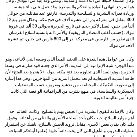
وكان المشاة خليطاً من أبناء مكة والمدينة، وممن وفد إليه من البوادي، وكان
هو المرجع النهائي للقيادة والتحكم والسيطرة. وقد عمل على بناء جيشه،
وزيادة قدراته البشرية والتسليحية والتدريبية، فارتفع عدد مقاتليه من حوالي
300 مقاتل في معركة بدر إلى عشرة آلاف في فتح مكة، وخلال شهر بلغ 12
ألفاً في حنين، ليصل لأكبر حجم في تاريخ الجزيرة بحوالي 30 ألفا في غزوة
تبوك، (حسب أغلب المصادر التاريخية). والأمر ذاته بالنسبة لسلاح الفرسان
الذي تطور من فارسين في معركة بدر إلى 800 فارس في حنين، ثم عشرة
آلاف في تبوك.
وكان من عوامل هذه القدرة على التجنيد المبدأ الذي وضعه النبي لأتباعه، وهو
مبدأ الهجرة شبه الإلزامية إلى المدينة، الأمر الذي جعله قوة ضاربه في وسط
الجزيرة، وهو المبدأ الذي تجاوزه بعد فتح مكة، بقوله: «لا هجرة بعد الفتح» لأن
طاقة المدينة الاستيعابية لم تعد تتحمل المزيد من المهاجرين، وفي هذا إشارة
إلى تطويعه التكتيكات المختلفة، من تحشيد وتفريق، حسب المقتضيات
العسكرية والسياسية، في منهج يقترب من البراغماتية الواقعية التي كانت
جزءاً من تعاليمه الدينية.
وكان بالإضافة للقوى البشرية في الجيش يهتم بالتسليح، وكانت الغنائم أحد
أهم موارد السلاح، حيث كان يأخذ أسلحة الأسرى والقتلى من أعدائه، وفوق
ذلك كان يفدي بعض الأسرى مقابل تزويد الجيش بالسلاح، ناهيك عن استمرار
عمليات التدريب والتأهيل التي كان يحث دائماً عليها. (علموا أبناءكم السباحة
والرماية وركوب الخيل).