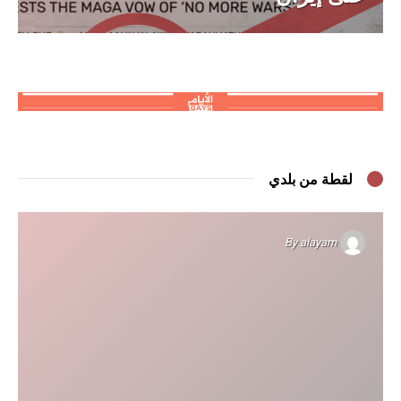
لقطة من بلدي
By
alayam