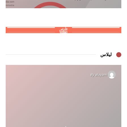
ليلاس
By
alayam