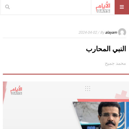
/ 2024-04-02
By
alayam
النبي المحارب
محمد جميح