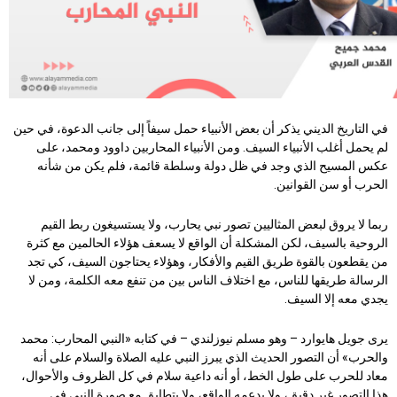
في التاريخ الديني يذكر أن بعض الأنبياء حمل سيفاً إلى جانب الدعوة، في حين
لم يحمل أغلب الأنبياء السيف. ومن الأنبياء المحاربين داوود ومحمد، على
عكس المسيح الذي وجد في ظل دولة وسلطة قائمة، فلم يكن من شأنه
الحرب أو سن القوانين.
ربما لا يروق لبعض المثاليين تصور نبي يحارب، ولا يستسيغون ربط القيم
الروحية بالسيف، لكن المشكلة أن الواقع لا يسعف هؤلاء الحالمين مع كثرة
من يقطعون بالقوة طريق القيم والأفكار، وهؤلاء يحتاجون السيف، كي تجد
الرسالة طريقها للناس، مع اختلاف الناس بين من تنفع معه الكلمة، ومن لا
يجدي معه إلا السيف.
يرى جويل هايوارد – وهو مسلم نيوزلندي – في كتابه «النبي المحارب: محمد
والحرب» أن التصور الحديث الذي يبرز النبي عليه الصلاة والسلام على أنه
معاد للحرب على طول الخط، أو أنه داعية سلام في كل الظروف والأحوال،
هذا التصور غير دقيق، ولا يدعمه الواقع، ولا يتطابق مع صورة النبي في