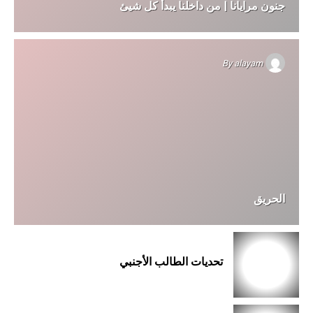
جنون مرايانا | من داخلنا يبدأ كل شيئ
By
alayam
الحريق
تحديات الطالب الأجنبي