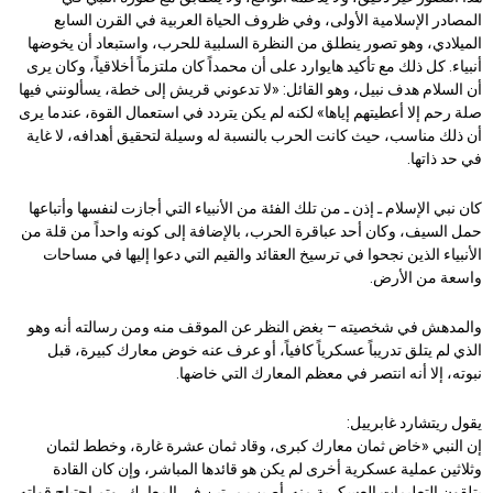
المصادر الإسلامية الأولى، وفي ظروف الحياة العربية في القرن السابع
الميلادي، وهو تصور ينطلق من النظرة السلبية للحرب، واستبعاد أن يخوضها
أنبياء. كل ذلك مع تأكيد هايوارد على أن محمداً كان ملتزماً أخلاقياً، وكان يرى
أن السلام هدف نبيل، وهو القائل: «لا تدعوني قريش إلى خطة، يسألونني فيها
صلة رحم إلا أعطيتهم إياها» لكنه لم يكن يتردد في استعمال القوة، عندما يرى
أن ذلك مناسب، حيث كانت الحرب بالنسبة له وسيلة لتحقيق أهدافه، لا غاية
في حد ذاتها.
كان نبي الإسلام ـ إذن ـ من تلك الفئة من الأنبياء التي أجازت لنفسها وأتباعها
حمل السيف، وكان أحد عباقرة الحرب، بالإضافة إلى كونه واحداً من قلة من
الأنبياء الذين نجحوا في ترسيخ العقائد والقيم التي دعوا إليها في مساحات
واسعة من الأرض.
والمدهش في شخصيته – بغض النظر عن الموقف منه ومن رسالته أنه وهو
الذي لم يتلق تدريباً عسكرياً كافياً، أو عرف عنه خوض معارك كبيرة، قبل
نبوته، إلا أنه انتصر في معظم المعارك التي خاضها.
يقول ريتشارد غابرييل:
إن النبي «خاض ثمان معارك كبرى، وقاد ثمان عشرة غارة، وخطط لثمان
وثلاثين عملية عسكرية أخرى لم يكن هو قائدها المباشر، وإن كان القادة
يتلقون التعليمات العسكرية منه. أصيب مرتين في المعارك، وتم اجتياح قواته