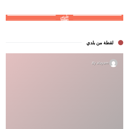
لقطة من بلدي
By
alayam