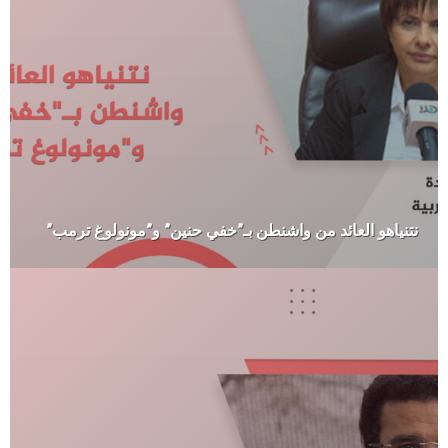
نتنياهو العائد من واشنطن بـ”خفي حنين” و”مونولوغ ترمب”