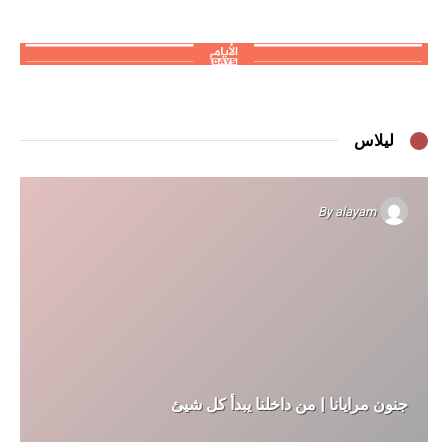
ليلاس
By
alayam
جنون مرايانا | من داخلنا يبدأ كل شيئ