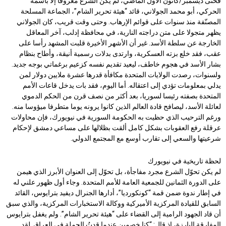
فحتى ديسمبر/كانون الأول الماضي، لم يكن الشرع معروفا إلا باسمه
الحركي، أبو محمد الجولاني، قائد “هيئة تحرير الشام”، الجماعة المسلحة
المصنّفة منذ سنوات على قوائم الإرهاب. وحتى وقت قريب، كان الجولاني
يظهر متجولا على متن دراجته النارية، في محافظة إدلب، آخر المعاقل
الخارجة عن سلطة الأسد. غير أن الأشهر الأخيرة قلبت المشهد رأسا على
عقب، فقد خلع بزته العسكرية، وارتدى بدلات رسمية أنيقة، وأطاح بنظام
بشار الأسد في هجوم خاطف، ليعيد تقديم نفسه كزعيم برغماتي بوجه جديد.
ولسنوات، رصدت الولايات المتحدة مكافأة قدرها عشرة ملايين دولار لمن
يدلي بمعلومات تؤدي إلى اعتقاله. أما اليوم، فقد بات يدخل قاعات الأمم
المتحدة بصفته رئيسا لسوريا، بعد أكثر من نصف قرن من الحكم الدموي
لعائلة الأسد، ليصافح قادة العالم الذين كانوا يرونه يوما متطرفا ميؤوسا منه.
ورغم الترحيب الذي حظيت به الحكومة السورية في نيويورك، فإن محاولات
عرقلة رفع العقوبات بشكل كامل ألقت بظلالها على مساعي دمشق لإحكام
شرعيتها والسعي إلى تقارب أوسع مع المجتمع الدولي.
لحظة تاريخية في نيويورك
لم يكن تحوّل الشرع مجرد مفاجأة، بل تحوّل إلى العنوان الأبرز الذي هيمن
على الدورة الثمانين للجمعية العامة للأمم المتحدة. وجاء أول ظهور علني له
في إطار ندوة ضمن قمة “كونكورديا”، أدارها الجنرال ديفيد بترايوس، القائد
السابق للقيادة المركزية الأميركية ووكالة الاستخبارات المركزية، والذي سبق
أن قاد الجهود الرامية إلى القضاء على “هيئة تحرير الشام”. ولم يغفل بترايوس
المفارقة البارزة، إذ قال: “كنا خصمين عندما قدتُ الحملة في العراق. لقد