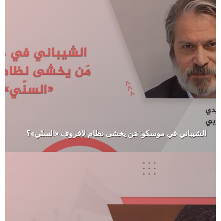
الشيباني في موسكو: مَن يخشى نظام لافروف «السنّي»؟