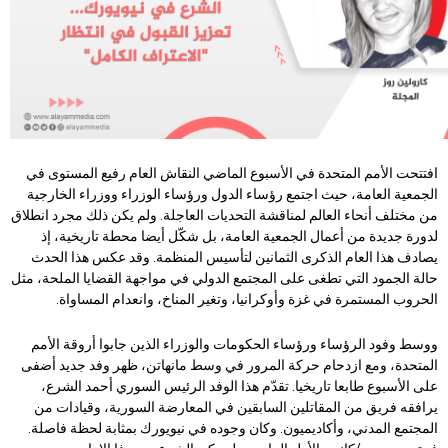
افتتحت الأمم المتحدة في الأسبوع الماضي النقاش العام رفيع المستوى في
الجمعية العامة، حيث اجتمع رؤساء الدول ورؤساء الوزراء ووزراء الخارجية
من مختلف أنحاء العالم لمناقشة التحديات العاجلة. ولم يكن ذلك مجرد انطلاق
لدورة جديدة من أعمال الجمعية العامة، بل شكّل أيضا محطة تاريخية، إذ
يصادف هذا العام الذكرى الثمانين لتأسيس المنظمة. وقد عكس هذا الحدث
حالة الجمود التي تطغى على المجتمع الدولي في مواجهة القضايا الملحة، مثل
الحروب المستمرة في غزة وأوكرانيا، وتغير المناخ، وانعدام المساواة.
ووسط وفود الرؤساء ورؤساء الحكومات والوزراء الذين جابوا أروقة الأمم
المتحدة، ومع ازدحام حركة المرور في وسط مانهاتن، ظهر وفد جديد أضفى
على الأسبوع طابعا تاريخيا. تقدّم هذا الوفد الرئيس السوري أحمد الشرع،
يرافقه فريق من المقاتلين السابقين في المعارضة السورية، وقيادات من
المجتمع المدني، وأكاديميون. وكان وجوده في نيويورك بمثابة لحظة فاصلة.