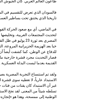
طاعون العالم العربي. كأن الجيوش الحد
فالسودان الذي تعرض للتقسيم في الما
تاريخنا الذي يختنق تحت بساطير العسك
في الماضي، أي مع صعود الحركة القوم
لتحديث المجتمعات العربية، وتخليصها 
المصري بعد ثورة 23 يو
خبا بعد الهزيمة الحزيرانية المروعة،
للدفاع عن الوطن، كما كشفت أيضاً أن
فصار التحديث مجرد قشرة خارجية ما لب
القديمة بعدما لبست البدلة العسكرية.
ولقد تم استنساخ التجربة المصرية بصور
الاستبداد عارياً، لا تغطيه سوى قشرة ا
غير أن الاستبداد كان يقتات من فتات
تسلطه شيئاً من المعنى. لقد نجح الاست
الوطنية إلى ممسحة، وهذا هو «إنجازه» 