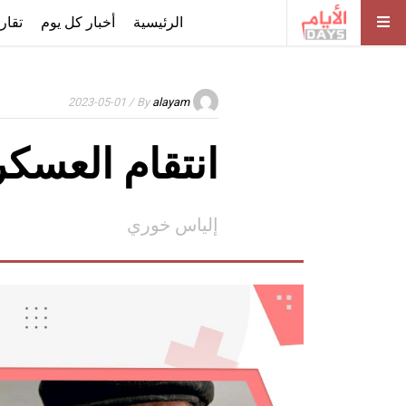
الرئيسية
أخبار كل يوم
تقار
/ 2023-05-01
By
alayam
انتقام العسكر
إلياس خوري