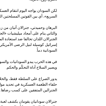
لكن السودان يواجه اليوم انتقام العس
السريع»، أي بين القوتين المسلحتين الل
البرهان وحميدتي، جنرالان آتيان من زم
والثاني ينام على أمجاد ميليشيات «الجن
الجنرالان اللذان تحالفا ضد استعادة ال
إسرائيل كوسيلة لنيل الرضى الأمريكي
السودانية دماً.
في هذه الحرب يبدو السودانيات والسو
ويصير السلاح أداة التحكّم والحكم.
يدور الصراع على السلطة فقط، والخلا
حلفاء الطغمة العسكرية في تحديد مو
الجنرالين المتفقين على كسب رضاها.
جنرالان سودانيان يقومان بكشف لعبة 