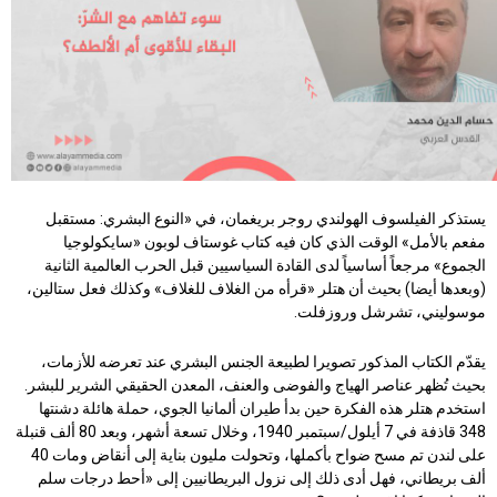
يستذكر الفيلسوف الهولندي روجر بريغمان، في «النوع البشري: مستقبل
مفعم بالأمل» الوقت الذي كان فيه كتاب غوستاف لوبون «سايكولوجيا
الجموع» مرجعاً أساسياً لدى القادة السياسيين قبل الحرب العالمية الثانية
(وبعدها أيضا) بحيث أن هتلر «قرأه من الغلاف للغلاف» وكذلك فعل ستالين،
موسوليني، تشرشل وروزفلت.
يقدّم الكتاب المذكور تصويرا لطبيعة الجنس البشري عند تعرضه للأزمات،
بحيث تُظهر عناصر الهياج والفوضى والعنف، المعدن الحقيقي الشرير للبشر.
استخدم هتلر هذه الفكرة حين بدأ طيران ألمانيا الجوي، حملة هائلة دشنتها
348 قاذفة في 7 أيلول/سبتمبر 1940، وخلال تسعة أشهر، وبعد 80 ألف قنبلة
على لندن تم مسح ضواح بأكملها، وتحولت مليون بناية إلى أنقاض ومات 40
ألف بريطاني، فهل أدى ذلك إلى نزول البريطانيين إلى «أحط درجات سلم