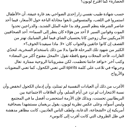
الحضارة» كما اقترح لوبون؟
حسب شهادة طبيب نفسي زار إحدى الضواحي بعد غارة عنيفة، أن «الأطفال
استمروا في اللعب، والمتسوقين تابعوا مجادلة الباعة حول الأسعار، فيما أحد
عناصر الشرطة ينظم السير وقد بدا عليه الملل الشديد، والدراجين تحدوا
الموت وقوانين السير. لا أحد من هؤلاء كان ينظر إلى السماء». أحد الصحافيين
الأمريكيين سأل زوجين كانا يحتسيان الشاي فيما أطر الشبابيك تهتز من
القصف إن كانوا خائفين والجواب كان: «لا. ماذا سيفيدنا الخوف؟».
الكثير من شهود تلك المرحلة قاموا بدلا من ذلك باستخدام السخرية، لتحدّي
الغارات، فأحد المحلات وضع يافطة تقول: «المحل مفتوح أكثر من المعتاد»
وكتب آخر: «نوافذ حانتنا تحطمت، لكن مشروباتنا الروحية ممتازة. تعال
وجربها» في تلاعب على كلمة spirits التي تعني الكحول، كما تعني المعنويات
والأرواح.
الأغرب من ذلك أن العيادات النفسية لم تمتلئ، وأن إدمان الكحول انخفض وأن
نسبة الانتحارات لم تزد عن أيام السلم، وأن العلاقات الاجتماعية بين
البريطانيين تحسنت، وبذلك فإن الأزمة استحضرت أفضل ما في المجتمع
وليس أسوأه، وعلى عكس نظرية لوبون، يقول بريغمان مستشهدا بصحافية
أمريكية إن «الشجاعة، الدعابة، ولطف الناس العاديين، كانت مظاهر مدهشة
في ظل الظروف التي كانت أقرب إلى كابوس».