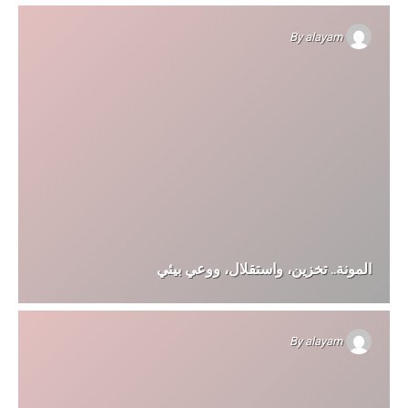
By
alayam
المونة.. تخزين، واستقلال، ووعي بيئي
By
alayam