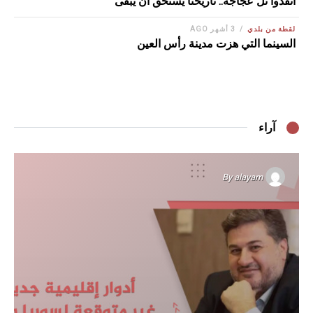
أنقذوا تل عجاجة.. تاريخنا يستحق أن يبقى
لقطة من بلدي
3 أشهر AGO
السينما التي هزت مدينة رأس العين
آراء
By
alayam