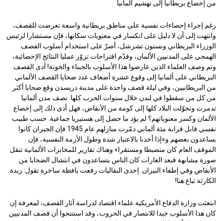
من إخضاع بريطانيا إلى تهشيم ألمانيا
رغم إجراء إحصاءات نفسية على مناطق بريطانية واسعة تعرضت للقصف،
وانتهت إلى أن لا دليل على انكسار في معنويات سكانها، فإن مستشارا لرئيس
الوزراء البريطاني ونستون تشرشل، أصرّ على استخدام أسلوب القصف
الهمجي على المدنيين الألمان، وقدّم اقتراحات تزوّر عمليا النتائج الإحصائية،
وتم وصف العلماء الذين عارضوا هذا الأسلوب بالجبناء والخونة! أدى القصف
البريطاني على ألمانيا إلى وقوع عشرة أضعاف عدد ضحايا القصف الألماني
من البريطانيين، وفي ليلة قصف واحدة على مدينة دريسدن وقع ضحايا أكثر
من كل من سقطوا في لندن خلال سنوات الحرب كلها. نصف مدن ألمانيا
تدمرت وتحوّلت البلاد كلها إلى كومة من الأنقاض، فهل أدى ذلك إلى إخضاع
الألمان وكسر معنوياتهم؟ لم يؤد ما حصل إلى هستيريا جماعية. حسب طبيب
نفسي قابل قرابة مئة ألماني دمّرت منازلهم عام 1945 فإن الجيران كانوا
يساعدون بعضهم و»إذا أخذنا بالاعتبار شدة وطول الأزمة النفسية، فإن
الموقف العام كان منضبطا ومستقرا» وهناك تقارير للمخابرات الألمانية تنقل
صورة مشابهة فبعد الغارات كان الناس يتساعدون في انتشال الضحايا من
الأنقاض وفي إطفاء النيران. إحدى البقاليات رفعت يافطة ساخرة تقول: زبدة
الكارثة تباع هنا!
ابتعثت وزارة الدفاع الأمريكية علماء اقتصاد لدراسة آثار القصف، لمعرفة إن
كان هذا الأسلوب جيدا للانتصار في الحروب، وقد استنتجوا أن قصف المدنيين