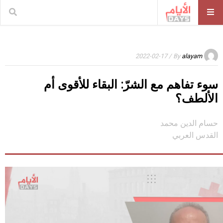
/ 2022-02-17
By
alayam
سوء تفاهم مع الشرّ: البقاء للأقوى أم
الألطف؟
حسام الدين محمد
القدس العربي