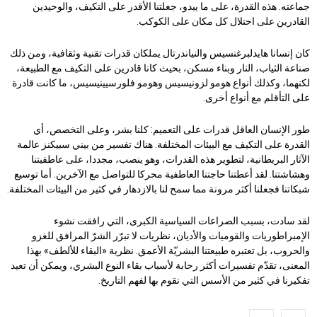
جماعته. هذه القدرة، على ما يبدو، جعلتنا الأقدر على التكيف، والوحيدين
القادرين على احتلال كل مكان على الكوكب.
كان إنسانا هايدلبرغنسيس والنياندرتال يملكان قدرات تقنية وثقافية، ومن ذلك
صناعة الثياب، النار وبناء مسكن، بحيث كانا قادرين على التكيف مع الطبيعة،
لكنهما، وكذلك أنواع هومو لزونيسيس وهومو فلورسيينيسيس، ما كانت قادرة
على التأقلم مع أنواع أخرى.
طور الإنسان العاقل قدرات على التعميم: كلنا بشر، وعلى التخصص، أي
القدرة على التكيف مع البيئات المختلفة. هناك تفسير من بيني سبيكنز عالمة
الآثار البريطانية، لتطوير هذه القدرات، وهو ينصب، مجددا، على عاطفيتنا
وهشاشتنا. لقد أعطتنا حاجتنا العاطفية محركا للتواصل مع الآخرين. أما توسيع
شبكاتنا فجعلنا أكثر مرونة مما سمح لنا بالازدهار في كثير من البيئات المختلفة.
لقد سادت، بسبب الصراعات السياسية الكبرى، التي رافقت نشوء
الإمبراطوريات والقوميات والأديان، نظريات لا تبرّر الشرّ المرافق للغزو
والحروب، بل تعتبره طبيعتنا البشريّة الأعمق. نظرية «البقاء للألطف» بهذا
المعنى، تقدّم تفسيرات أكثر رحابة لأسباب بقاء النوع البشري، ويمكن أن تعيد
تفكيرنا في كثير من الأسس التي نقوم بها لفهم التاريخ.