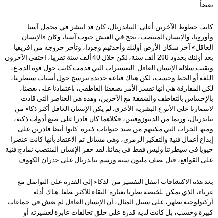
بعضاً.
كانت حظوظ الآخرين أعلى: النياندرتال، كان قد انتشر في مجمل آسيا
وأوروبا، والإنسان المنتصب، نجح في العيش جنوب آسيا، وكان «الإنسان
العاقل» آخر سكان الأرض أولئك وأحدثهم وجودا، وتأخر خروجه من افريقيا
بعد أولئك بحدود 200 ألف سنة، لكن خلال 40 ألف سنة تقريبا، اختفى الآخرون
وبقيت سلالة الإنسان العاقل. التفسيرات التي قدمت كانت حول قوة الدماغ،
اللغة أو الحظ وحسب، لكن هناك قناعة جديدة تترسخ حول أسباب سيطرتنا،
لكن المفارقة هي أنها تفسر الأمر بضعفنا العاطفي، باعتمادنا على بعضنا،
بالإحساس بالتعاطف والشفقة مع الآخرين، وهذه هي العناصر التي قادت
لانتصارنا على الأنواع البشرية الأخرى. لم يكن الإنسان العاقل أكثر ذكاء من
نياندرتال، وربما من الدينوزوفيين، فكلاهما كان قادرا على صنع أدوات ذكية،
ومنها الحراب التي مكنتهم من صيد حيوانات كبيرة. كانوا أيضا قادرين على
إبداع أعمال فنية والتفكير الرمزي، وهي مسائل تم الاعتقاد بأنها كانت عنصرا
حيويا في سيطرتنا وليس فقط في بقائنا. لقد حفر الإنسان المنتصب نماذج فنية
على القواقع، قبل نصف مليون سنة ورسم نياندرتال على جدران الكهوف.
بعد هذه الاكتشافات انتقل التفسير من الذكاء إلى القدرة على التواصل مع
غرباء، الذي يمكن تلخيصه نظريا بعبارة: البقاء للأكثر لطفا. هناك أدلة
أركيولوجية تظهر، على سبيل المثال، أن الإنسان العاقل لم يعش في جماعات
كبيرة وحسب، بل كانت لديه قدرة على خلق تحالفات عابرة لعشيرته أو