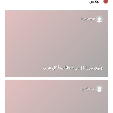
ليلاس
By
alayam
جنون مرايانا | من داخلنا يبدأ كل شيئ
By
alayam