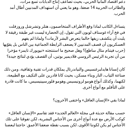
دعم اقتصاد ألمانيا الحربي، بحيث تضاعف إنتاج الدبابات تسع مرات،
والطائرات الحربية 14 ضعفا، وهو ما يعني أن استهداف المدنيين أطال أمد
الحرب.
يتساءل الكاتب لماذا وقع الأطراف المتخاصمون، هتلر وتشرشل وروزفلت
في فخ آراء غوستاف لوبون التي تقول، إن الحضارة ليست غير طبقة رقيقة لا
يلبث أن يتكشف زيفها حالما يتعرض البشر لأزمات؟ ولماذا لم يفهم
العسكريون أن قصف المدنيين لا يضعف الرابطة الجماعية بين الناس بل يقوّيها
(حرب فيتنام مثال ساطع)؟ وهل صحيح ما استنتجته «نيويورك تايمز» مؤخرا
من أن تجربة الرئيس الروسي فلاديمير بوتين، أن القصف يؤدي لنتائج جيدة؟
كان إنسانا هايدلبرغنسيس والنياندرتال يملكان قدرات تقنية وثقافية، ومن ذلك
صناعة الثياب، النار وبناء مسكن، بحيث كانا قادرين على التكيف مع الطبيعة،
لكنهما، وكذلك أنواع هومو لزونيسيس وهومو فلورسيينيسيس، ما كانت قادرة
على التأقلم مع أنواع أخرى.
لماذا بقي «الإنسان العاقل» واختفى الآخرون؟
حسب مقالة حديثة في مجلة «العالم الجديد» فقد تقاسم «الإنسان العاقل»
كوكب الأرض مع عدة أنواع أخرى من الأجناس البشرية، لكن تفوقنا على تلك
الأجناس لم يكن لكوننا الأقوى، لكن بسبب نقطة ضعفنا الأعمق: حاجتنا لبعضنا