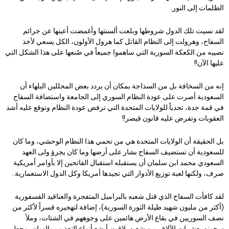
الظلمات إلى النور.
لقد نسيت تلك الدول شروطها وبلعت ألسنتها وأغمضت أعينها عن جرائم
السفاح، وهرولت إلى النظام القاتل كما هرول الأولون، الكل يسعي لأخذ
نصيبه من الكعكة السورية التي ساهموا جميعاً في صُنعها على هذا الشكل التي
عليها الآن!!
إنه من السخافة بل من السذاجة بمكان أن يردد بعض المحللين البلهاء أن
السعودية أصرت على عودة النظام السوري إلى الجامعة واستضافة السفاح
في قمة جدة، تحدياً للولايات المتحدة التي ترفض عودة النظام وتوقع عليه أشد
العقوبات وتفرض عليه قانون قيصر!!
بل الحقيقة أن الولايات المتحدة هي من تحمي هذا النظام الوحشي، وما كان
للسعودية أن تستضيف السفاح بشار على أرضها وما كان يجرؤ ولى العهد
السعودي محمد ابن سلمان أن يستقبله استقبال الفاتحين إلا بأوامر أمريكية
صرف، ولكنها لعبة توزيع الأدوار التي تجيدها أمريكا وكل الدول الاستعمارية..
لقد كافأت السفاح الذي قتل شعبه بالبراميل المتفجرة والعناقيد الفسفورية
(أكثر من مليون شهيد طيلة الثورة السورية)، إضافة لتهجيره قسراً لأكثر من
نصف السوريين في بقاع الأرض هائمين على وجوههم في الشتات، وملأ
سجونه بعشرات الآلاف من شعبه يلاقون أبشع أنواع التعذيب والهوان، وحطم