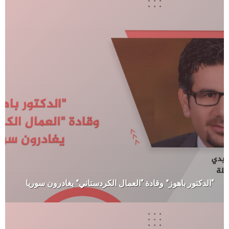
“الدكتور باهوز” وقادة “العمال الكردستاني” يغادرون سوريا