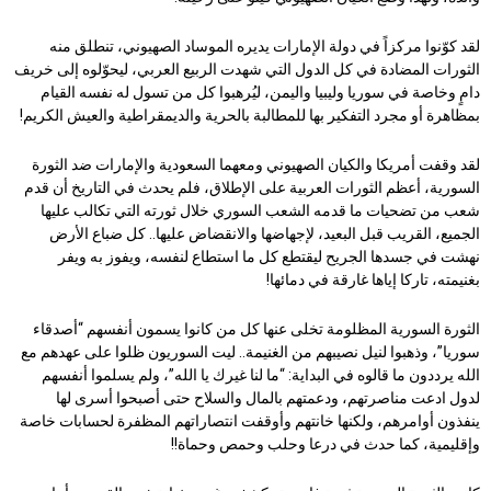
لقد كوّنوا مركزاً في دولة الإمارات يديره الموساد الصهيوني، تنطلق منه
الثورات المضادة في كل الدول التي شهدت الربيع العربي، ليحوّلوه إلى خريف
دامٍ وخاصة في سوريا وليبيا واليمن، ليُرهبوا كل من تسول له نفسه القيام
بمظاهرة أو مجرد التفكير بها للمطالبة بالحرية والديمقراطية والعيش الكريم!
لقد وقفت أمريكا والكيان الصهيوني ومعهما السعودية والإمارات ضد الثورة
السورية، أعظم الثورات العربية على الإطلاق، فلم يحدث في التاريخ أن قدم
شعب من تضحيات ما قدمه الشعب السوري خلال ثورته التي تكالب عليها
الجميع، القريب قبل البعيد، لإجهاضها والانقضاض عليها.. كل ضباع الأرض
نهشت في جسدها الجريح ليقتطع كل ما استطاع لنفسه، ويفوز به ويفر
بغنيمته، تاركا إياها غارقة في دمائها!
الثورة السورية المظلومة تخلى عنها كل من كانوا يسمون أنفسهم “أصدقاء
سوريا”، وذهبوا لنيل نصيبهم من الغنيمة.. ليت السوريون ظلوا على عهدهم مع
الله يرددون ما قالوه في البداية: “ما لنا غيرك يا الله”، ولم يسلموا أنفسهم
لدول ادعت مناصرتهم، ودعمتهم بالمال والسلاح حتى أصبحوا أسرى لها
ينفذون أوامرهم، ولكنها خانتهم وأوقفت انتصاراتهم المظفرة لحسابات خاصة
وإقليمية، كما حدث في درعا وحلب وحمص وحماة!!