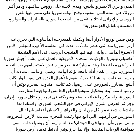
المدن وحرق الأخضر واليابس، وهدم الأبنية على رؤوس ساكنيها، ودمر أكثر
من 70 في المئة البنى التحتية، وفتح أبواب سوريا على مصراعيها للغزو
الروسي والإيراني ليقتلا ما تبّقى من الشعب السوري بالطائرات والصواريخ
المحملة بالقنابل الفوسفورية!!
ومن ضمن توزيع الأدوار أيضا وتكملة للمسرحية المأساوية التي تجري على
أرض سوريا منذ اثني عشر عاماً، ما حدث في الجلسة الأخيرة لمجلس الأمن
الأسبوع الماضي، والتي اتهم فيها المندوب الروسي في الأمم المتحدة
“فاسبلي نيبينزيا”، الولايات المتحدة الأمريكية بالعمل على إنشاء “جيش سوريا
الحر” في محافظة الرقة بمشاركة عناصر من داعش لاستخدامهم ضد النظام
السوري، دون أن يقدم أدلة دامغة تؤكد اتهامه، ونسي أو تناسى سيادته أن
روسيا استعانت بمليشيا “فاغنر”، لتقوم بالأعمال القذرة في سوريا وارتكاب
أبشع المجازر بالسوريين على أرضها، كما تناسى مندوب المجرم بوتين أن
روسيا قامت أيضا بتشكيل مليشيا الفيلق الخامس لمواجهة المعارضة
السورية، ولم يذكر ما فعلته حليفته وشريكته في تدمير واحتلال سوريا، إيران،
وجرائم الحرس الثوري الإيراني في حق الشعب السوري، واستقدامها
مليشيات شيعية من كل من لبنان والعراق وباكستان أفغانستان لقتال
السوريين في أرضهم؛ التي اتبع فيها رئيسه المجرم سياسة الأرض المحروقة
والتي سبق وأن اتبعها في الشيشان! مع العلم أيضا أن روسيا دخلت سوريا
بموافقة الولايات المتحدة، وإلا لما جرؤ بوتين أن تطأ قدماه أرض سوريا..