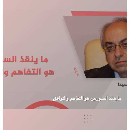
ما ينقذ السوريين هو التفاهم والتوافق