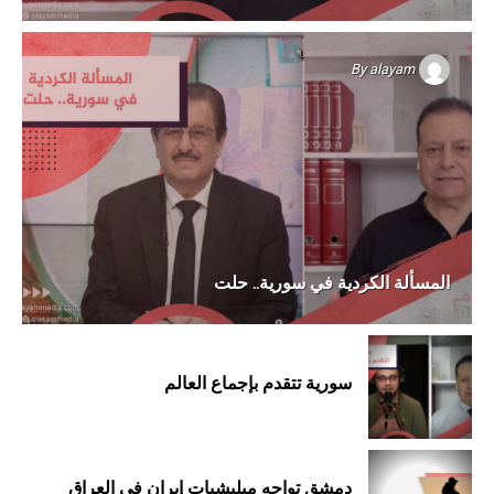
By
alayam
المسألة الكردية في سورية.. حلت
سورية تتقدم بإجماع العالم
دمشق تواجه ميليشيات إيران في العراق