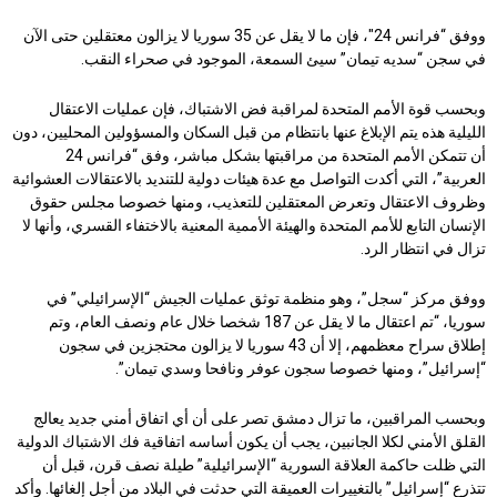
ووفق “فرانس 24″، فإن ما لا يقل عن 35 سوريا لا يزالون معتقلين حتى الآن
في سجن “سديه تيمان” سيئ السمعة، الموجود في صحراء النقب.
وبحسب قوة الأمم المتحدة لمراقبة فض الاشتباك، فإن عمليات الاعتقال
الليلية هذه يتم الإبلاغ عنها بانتظام من قبل السكان والمسؤولين المحليين، دون
أن تتمكن الأمم المتحدة من مراقبتها بشكل مباشر، وفق “فرانس 24
العربية”، التي أكدت التواصل مع عدة هيئات دولية للتنديد بالاعتقالات العشوائية
وظروف الاعتقال وتعرض المعتقلين للتعذيب، ومنها خصوصا مجلس حقوق
الإنسان التابع للأمم المتحدة والهيئة الأممية المعنية بالاختفاء القسري، وأنها لا
تزال في انتظار الرد.
ووفق مركز “سجل”، وهو منظمة توثق عمليات الجيش “الإسرائيلي” في
سوريا، “تم اعتقال ما لا يقل عن 187 شخصا خلال عام ونصف العام، وتم
إطلاق سراح معظمهم، إلا أن 43 سوريا لا يزالون محتجزين في سجون
“إسرائيل”، ومنها خصوصا سجون عوفر ونافحا وسدي تيمان”.
وبحسب المراقبين، ما تزال دمشق تصر على أن أي اتفاق أمني جديد يعالج
القلق الأمني لكلا الجانبين، يجب أن يكون أساسه اتفاقية فك الاشتباك الدولية
التي ظلت حاكمة العلاقة السورية “الإسرائيلية” طيلة نصف قرن، قبل أن
تتذرع “إسرائيل” بالتغييرات العميقة التي حدثت في البلاد من أجل إلغائها. وأكد