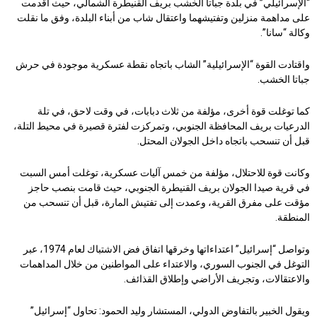
“الإسرائيلي” في بلدة جباتا الخشب بريف القنيطرة الشمالي، حيث أقدمت
على مداهمة منزلين وتفتيشهما واعتقال شاب من أبناء البلدة، وفق ما نقلت
وكالة “سانا”.
واقتادت القوة “الإسرائيلية” الشاب باتجاه نقطة عسكرية موجودة في حرش
جباتا الخشب.
كما توغلت قوة أخرى، مؤلفة من ثلاث دبابات، في وقت لاحق، في تلة
الدرعيات بريف المحافظة الجنوبي، وتمركزت لفترة قصيرة في محيط التلة،
قبل أن تنسحب باتجاه داخل الجولان المحتل.
وكانت قوة للاحتلال، مؤلفة من خمس آليات عسكرية، توغلت أمس السبت
في قرية صيدا الجولان بريف القنيطرة الجنوبي، حيث قامت بنصب حاجز
مؤقت على مفرق القرية، وعمدت إلى تفتيش المارة، قبل أن تنسحب من
المنطقة.
وتواصل “إسرائيل” اعتداءاتها وخرقها اتفاق فض الاشتباك لعام 1974، عبر
التوغل في الجنوب السوري، والاعتداء على المواطنين من خلال المداهمات
والاعتقالات، وتجريف الأراضي وإطلاق القذائف.
ويقول الخبير بالتفاوض الدولي، المستشار وليد الحمود: تحاول “إسرائيل”