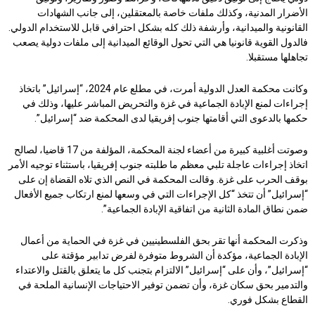
الأضرار المدنية، وكذلك ملفات خاصة بالمعتقلين، إلى جانب الشهادات
القانونية والميدانية، وأرشفة ذلك كله بشكل احترافي قابل للاستخدام الدولي.
فالدول القوية قانونيا هي التي تحول الوقائع الميدانية إلى ملفات دولية يصعب
تجاهلها مستقبلا.
وكانت محكمة العدل الدولية أمرت، في مطلع عام 2024، “إسرائيل” باتخاذ
إجراءات لمنع الإبادة الجماعية في غزة والتحريض المباشر عليها، وذلك في
حكمها بالدعوى التي أقامتها جنوب إفريقيا لدى المحكمة ضد “إسرائيل”.
وصوتت أغلبية كبيرة من أعضاء لجنة المحكمة، المؤلفة من 17 قاضيا، لصالح
اتخاذ إجراءات عاجلة تلبي معظم ما طلبته جنوب إفريقيا، باستثناء توجيه الأمر
بوقف الحرب على غزة. وقالت المحكمة في النص الذي تلاه القضاة إن على
“إسرائيل” أن تتخذ “كل الإجراءات التي في وسعها لمنع ارتكاب جميع الأفعال
ضمن نطاق المادة الثانية من اتفاقية الإبادة الجماعية”.
وذكرت المحكمة أنها تقر بحق الفلسطينيين في غزة في الحماية من أعمال
الإبادة الجماعية، مؤكدة أن الشروط متوفرة لفرض تدابير مؤقتة على
“إسرائيل”، وأن على “إسرائيل” الالتزام بتجنب كل ما يتعلق بالقتل والاعتداء
والتدمير بحق سكان غزة، وأن تضمن توفير الاحتياجات الإنسانية الملحة في
القطاع بشكل فوري.