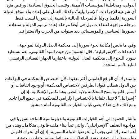
الدولي، ومخاطبة المؤسسات الأممية، وتثبيت الحقوق السيادية، ورفض منح
أي شرعية للإجراءات “الإسرائيلية”، وكذلك العمل على إعادة بناء موقع الدولة
السورية إقليميا ودوليا. فالمرحلة الحالية بالنسبة إلى سوريا ليست فقط
مرحلة مواجهة اعتداءات، بل هي أيضا مرحلة إعادة ترميم الدولة واستعادة
حضورها السياسي والمؤسساتي بعد سنوات من الحرب والاستنزاف.
وفي ما يخص إمكانية لجوء سوريا إلى محكمة العدل الدولية لمواجهة
الاعتداءات “الإسرائيلية”، قال الحمود: من حيث المبدأ القانوني، نعم تستطيع
سوريا اللجوء إلى محكمة العدل الدولية، باعتبارها الجهاز القضائي الرئيسي
التابع للأمم المتحدة.
واستدرك أن الواقع القانوني أكثر تعقيدا، لأن اختصاص المحكمة في النزاعات
بين الدول يتطلب قبول الطرفين لاختصاص المحكمة، أو وجود اتفاقيات أو
أسس قانونية تمنح المحكمة ولاية النظر. وهنا تكمن الإشكالية، إذ إن
“إسرائيل” لا تقبل تلقائيا بالاختصاص الإلزامي للمحكمة في جميع النزاعات.
ومع ذلك، فإن هذا لا يعني غياب الخيارات القانونية أمام دمشق.
وأشار الحمود إلى أهم الخيارات القانونية والدبلوماسية المتاحة لسوريا في
مواجهة الصلف “الإسرائيلي”، والتي تبدأ ببناء ملف قانوني متكامل. وهذه من
أهم المعارك التي يجب أن تخوضها الدولة السورية، إذ إن أي تحرك قانوني
دولي يحتاج إلى توثيق دقيق للانتهاكات، وخرائط وصور وتقارير، وتوثيق