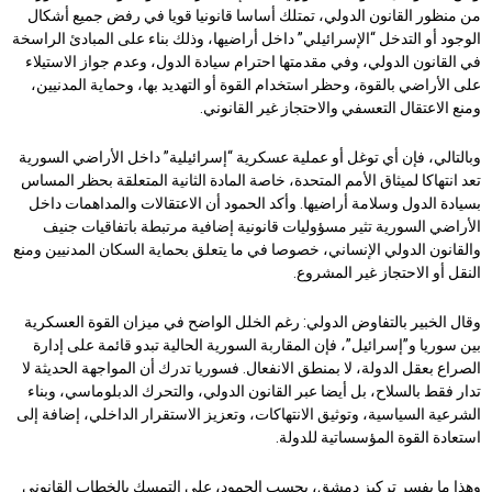
من منظور القانون الدولي، تمتلك أساسا قانونيا قويا في رفض جميع أشكال
الوجود أو التدخل “الإسرائيلي” داخل أراضيها، وذلك بناء على المبادئ الراسخة
في القانون الدولي، وفي مقدمتها احترام سيادة الدول، وعدم جواز الاستيلاء
على الأراضي بالقوة، وحظر استخدام القوة أو التهديد بها، وحماية المدنيين،
ومنع الاعتقال التعسفي والاحتجاز غير القانوني.
وبالتالي، فإن أي توغل أو عملية عسكرية “إسرائيلية” داخل الأراضي السورية
تعد انتهاكا لميثاق الأمم المتحدة، خاصة المادة الثانية المتعلقة بحظر المساس
بسيادة الدول وسلامة أراضيها. وأكد الحمود أن الاعتقالات والمداهمات داخل
الأراضي السورية تثير مسؤوليات قانونية إضافية مرتبطة باتفاقيات جنيف
والقانون الدولي الإنساني، خصوصا في ما يتعلق بحماية السكان المدنيين ومنع
النقل أو الاحتجاز غير المشروع.
وقال الخبير بالتفاوض الدولي: رغم الخلل الواضح في ميزان القوة العسكرية
بين سوريا و”إسرائيل”، فإن المقاربة السورية الحالية تبدو قائمة على إدارة
الصراع بعقل الدولة، لا بمنطق الانفعال. فسوريا تدرك أن المواجهة الحديثة لا
تدار فقط بالسلاح، بل أيضا عبر القانون الدولي، والتحرك الدبلوماسي، وبناء
الشرعية السياسية، وتوثيق الانتهاكات، وتعزيز الاستقرار الداخلي، إضافة إلى
استعادة القوة المؤسساتية للدولة.
وهذا ما يفسر تركيز دمشق، بحسب الحمود، على التمسك بالخطاب القانوني