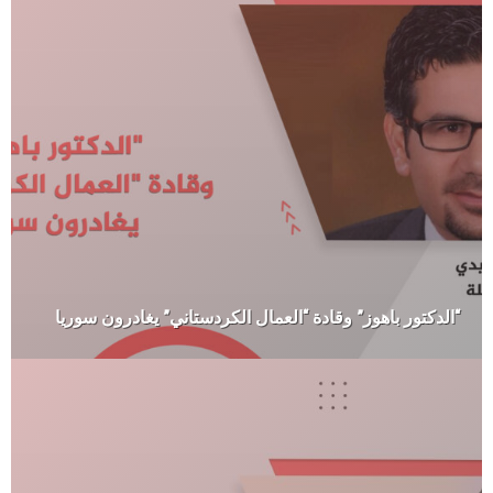
“الدكتور باهوز” وقادة “العمال الكردستاني” يغادرون سوريا