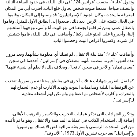
وتقول “علياء”، بحسب “فرانس 24”: “في تلك الليلة، في حدود الساعة الثالثة
والنصف صباحا، سمعنا صوت شخص يحاول خلع الباب. اقترب أبي من المكان
لمعرفة ما يحدث، وكان الجنود “الإسرائيليون” قد وصلوا إلى المكان، وقاموا
في الحال بتثبيته على الأرض. بعد ذلك، صعدوا إلى الطابق الأول للمنزل وقاموا
باعتقال عمي. ومن ثم قاموا بجمعنا في بهو البيت أنا وأمي، ووجهوا أسلحتهم
إلينا، وأجبرونا على الجثو على ركبنا”. وأضافت: في تلك الليلة، قاموا بتفتيش
كل شيء، وكسروا أغراض البيت وحطموا الباب.
وأضافت “علياء”: “منذ ليلة الاعتقال، لم تصلنا أي معلومة بشأنهما. وبعد مرور
عدة أشهر، أخبرتنا منظمة بأنهما معتقلان في “إسرائيل”، أحدهما في سجن
“سدي تيمان” والآخر في سجن “نافحا”، وبخلاف ذلك، لا نعلم أي شيء عنهما”.
كما نقل التقرير شهادات عائلات أخرى في مناطق مختلفة من سوريا، تتحدث
عن التوقيفات الليلية ومداهمات البيوت وتهديد الأقارب أو عدم السماح لهم
بالتحرك، وأقارب لأشخاص تم اعتقالهم ولم تكن لهم أنشطة معادية
لـ”إسرائيل”.
وتتكرر الشهادات التي تذكر عمليات التخريب والتكسير والترهيب للأهالي،
إضافة إلى استخدام الكلاب في عمليات المداهمة والاعتقال، وهو ما تم تأكيده
من قبل المتحدث الرسمي باسم بعثة مراقبة فض الاشتباك بين سوريا
و”إسرائيل” بعد حرب تشرين الأول 1973، “الأندوف”.