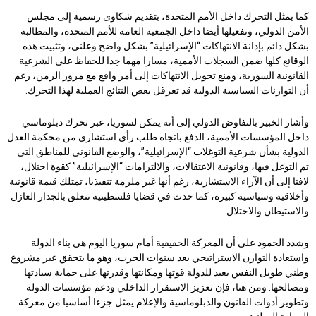
كما يمثل التحرك داخل الأمم المتحدة، بتقديم شكاوى رسمية إلى مجلس
الأمن الدولي، وتفعيلها أيضا داخل الجمعية العامة للأمم المتحدة، والمطالبة
بشكل دائم بإدانة الانتهاكات “الإسرائيلية” بشكل واضح وعلني، وتثبيت هذه
الوقائع كلها ضمن السجلات الأممية، مسارا مهما جدا للحفاظ على الشرعية
القانونية السورية، ومنع تحويل الانتهاكات إلى أمر واقع مع مرور الزمن، رغم
أن التوازنات السياسية الدولية قد تعرقل بعض النتائج العملية لهذا التحرك.
وأشار الخبير بالتفاوض الدولي إلى أنه يمكن لسوريا، عبر تحرك دبلوماسي
داخل المؤسسات الأممية، الدفع باتجاه طلب رأي استشاري من محكمة العدل
الدولية بشأن شرعية التوغلات “الإسرائيلية”، والوضع القانوني للمناطق التي
تم التوغل فيها، وقانونية الاعتقالات، والالتزامات “الإسرائيلية” كقوة احتلال،
لافتا إلى أن الآراء الاستشارية، رغم أنها غير ملزمة تنفيذيا، تمتلك قيمة قانونية
وأخلاقية وسياسية كبيرة، كما حدث في قضايا فلسطينية تتعلق بالجدار العازل
والاستيطان والاحتلال.
وشدد الحمود على أن المعركة الحقيقية أمام سوريا اليوم هي بناء الدولة
واستعادة التوازن الاستراتيجي بعد سنوات الحرب، وهو ما يتحقق عبر مشروع
وطني طويل النفس يعيد للدولة قوتها ومكانتها وقدرتها على حماية سيادتها
ومصالحها. ومن هنا، فإن تعزيز الاستقرار الداخلي ودعم مؤسسات الدولة
وتطوير أدوات القانون والدبلوماسية والإعلام يمثل جزءا أساسيا من معركة