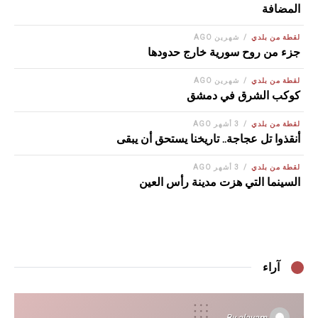
المضافة
لقطة من بلدي
شهرين AGO
جزء من روح سورية خارج حدودها
لقطة من بلدي
شهرين AGO
كوكب الشرق في دمشق
لقطة من بلدي
3 أشهر AGO
أنقذوا تل عجاجة.. تاريخنا يستحق أن يبقى
لقطة من بلدي
3 أشهر AGO
السينما التي هزت مدينة رأس العين
آراء
By
alayam