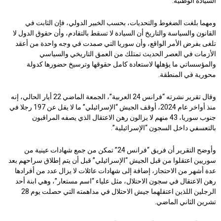
السيادة الوطنية.
ومهما بلغت الضغوط والتحديات، بحسب الخبير الدولي، فإن الثابت في
القانون والسياسة والتاريخ أن السيادة لا تسقط بالتقادم، وأن حقوق الدول لا
تلغى بفرض الأمر الواقع، وأن سوريا التي صمدت في وجه واحدة من أعقد
الأزمات في العصر الحديث تمتلك من العمق التاريخي والسياسي
والمؤسساتي ما يؤهلها لاستعادة كامل حقوقها وترسيخ حضورها كدولة
محورية في المنطقة.
وقال تقرير نشرته “فرانس 24 العربية”، الجمعة الماضي 22 أيار الحالي، إنه
منذ أواخر عام 2024، أوقف الجيش “الإسرائيلي” ما لا يقل عن 197 رجلا في
جنوب سوريا، 43 منهم لا يزالون رهن الاعتقال الذي يصفه المراقبون
بالتعسفي داخل السجون “الإسرائيلية”.
وأوضح التقرير أن فريق “فرانس 24” تمكن من جمع شهادات عينية من
سوريين اعتقلوا من قبل الجيش “الإسرائيلي” قبل أن يتم إطلاق سراحهم بعد
عدة أشهر من الاحتجاز، إضافة إلى شهادات عائلات لا يزال عدد من أفرادها
رهن الاعتقال في سجون الاحتلال، مثل علياء “اسم مستعار”، وهي ابنة أحد
الرجلين اللذين اعتقلهما جيش الاحتلال في مداهمته التي حصلت يوم 28
تشرين الثاني الماضي.