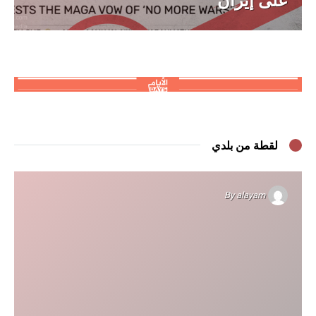
على إيران
لقطة من بلدي
By
alayam