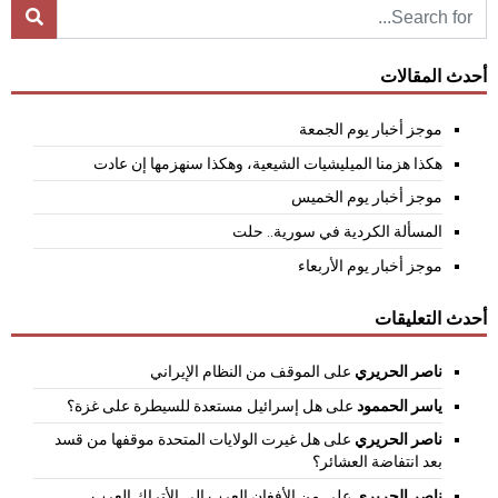
أحدث المقالات
موجز أخبار يوم الجمعة
هكذا هزمنا الميليشيات الشيعية، وهكذا سنهزمها إن عادت
موجز أخبار يوم الخميس
المسألة الكردية في سورية.. حلت
موجز أخبار يوم الأربعاء
أحدث التعليقات
ناصر الحريري
على
الموقف من النظام الإيراني
ياسر الحممود
على
هل إسرائيل مستعدة للسيطرة على غزة؟
ناصر الحريري
على
هل غيرت الولايات المتحدة موقفها من قسد
بعد انتفاضة العشائر؟
ناصر الحريري
على
من الأفغان العرب إلى الأتراك العرب