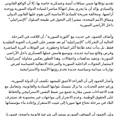
تقديم توغلاتها ضمن سياقات أمنية وعسكرية خاصة بها، إلا أن الواقع القانوني
والسيادي يؤكد أن ما يجري يمثل انتهاكا مباشرا لسيادة الدولة السورية ووحدة
أراضيها، ومخالفة صريحة للمبادئ الأساسية التي يقوم عليها القانون الدولي
وميثاق الأمم المتحدة، مشيرا إلى التحول في طبيعة السلوك “الإسرائيلي”
داخل الأراضي السورية.
وأضاف الحمود، في حديث مع “الثورة السورية”، أن اللافت في المرحلة
الحالية أن التحركات “الإسرائيلية” لم تعد تقتصر على الضربات الجوية التقليدية
فقط، بل بدأت تتخذ طابعا أكثر اتساعا وخطورة، عبر التوغلات البرية المباشرة
وفرض وقائع ميدانية جديدة، وتوسيع هامش عملها العسكري داخل الأراضي
السورية، وتنفيذ مداهمات واعتقالات. وهذا التطور يعكس محاولة “إسرائيلية”
لاستثمار التحولات الداخلية السورية والمرحلة الانتقالية الحساسة لفرض
توازنات ميدانية وسياسية جديدة تخدم رؤيتها الأمنية والاستراتيجية.
وأشار الحمود إلى أن القراءة الأعمق للمشهد تكشف أن الدولة السورية،
ورغم حجم التحديات، ما تزال تتمسك بثوابتها السيادية والقانونية، وتتعامل مع
هذه الاعتداءات ضمن مقاربة تجمع بين ضبط النفس الاستراتيجي والحفاظ
على الحقوق الوطنية، وعدم الانجرار إلى مواجهات غير محسوبة قد تستنزف
البلاد في مرحلة تحتاج فيها سوريا إلى تثبيت الاستقرار وإعادة بناء مؤسساتها.
وبيّن الحمود أن الموقف السوري يستند إلى شرعية قانونية واضحة، فسوريا،