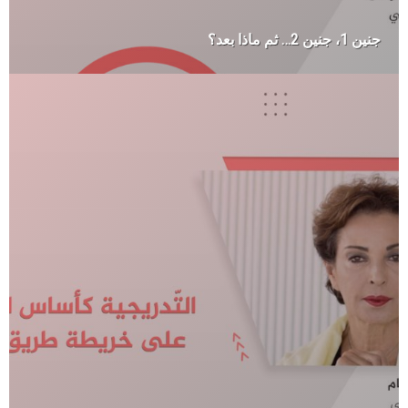
جنين 1، جنين 2… ثم ماذا بعد؟