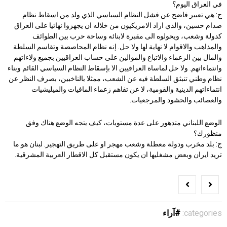
في العراق اليوم؟
ج: هي تعبير فاضح عن فشل النظام السياسي الذي ولد من اسقاط نظام
صدام حسين، والذي اراد الامريكيون من خلاله ان يجهزوا نهائيا على العراق
كدولة وشعب، ويحولوه الى مقبرة لابنائه وساحة حرب بين الطوائف
والمذاهب والاقوام لا نهاية لها ولا حل. إنه نظام المحاصصة وتقاسم السلطة
والمال بين الزعماء والاتباع والموالين على حساب العراقيين بجميع ولاءاتهم
وانتماءاتهم. ولا حل لماساة العراقيين الا بإسقاط النظام السياسي القائم وبناء
نظام وطني تنبثق السلطة فيه عن الشعب، ممثلا بالناخبين، بصرف النظر عن
انتماءاتهم الدينية والقومية، لا عن تفاهم زعماء المافيات والميليشيات
والعصائب والحشود والمرجعيات.
الوضع اللبناني متدهور على عدة مستويات، كيف يتجه الوضع هناك وفق
منظورك؟
ج: بلد مخرب ودولة معطلة وشعب مهجر او على طريق التهجير. لبنان هو ما
تريد ايران وبعض مشغليها ان يكون مستقبل كل الاقطار العربية المشرقية.
categories:
آراء