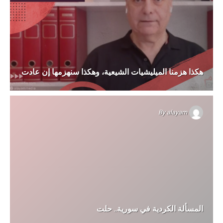
هكذا هزمنا الميليشيات الشيعية، وهكذا سنهزمها إن عادت
By
alayam
المسألة الكردية في سورية.. حلت