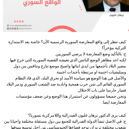
كيف تنظر إلى واقع المعارضة السورية الرسمية الآن؟ خاصة بعد الاستدارة
التركية مؤخراً؟
ج: بالتأكيد وضع المعارضة لا يرضي السوريين.
لكنه احد مظاهر الوضع البائس الذي تعيشه القضية السورية التي خرج فيها
مصير البلاد بأجمعها من ايدي ابنائها واصبح موضع تنازع وتنافس بين دول
وميليشيات اجنبية او مرتبطة بأجندات اجنبية.
والأصل في هذا الوضع هو سياسة الأسد او نحرق البلد، الذي قاد النظام
السوري القائم الى شن حرب همجية وابادية ضد الشعب السوري ودمر البلاد
فصار حارسا على باب الاحتلال.
ونحن جميعنا مسؤولون عن استمرار هذا الوضع وعن ضعف مؤسسات
المعارضة ايضا.
كيف يرى الدكتور برهان غليون الفيدرالية واللامركزية بسوريا؟
ج: في الاصل تنشأ الدولة الفدرالية للجمع بين دول مستقلة مختلفة واحيانا بين
شعوب مختلفة تريد ان توحد فضاءها الجيوسياسي من اجل توسيع سوقها