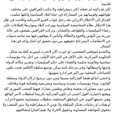
قاسية.
لكن فدراليته لم تجعله اكثر ديمقراطية ولا مكنت العراقيين على مختلف
طوائفهم وقومياتهم من المشاركة في حياة البلاد السياسية ولكنها سلمت
العراق الى الاحتلال الايراني بعد رحيل قوات الغزو الامريكية واقامت في ظل
هذا الاحتلال نظام المحاصصة السياسية ووزعت البلاد ومواردها إقطاعات على
زعماء الميليشيات والطوائف والعشائر، وتركت العراقيين يعيشون في حالة
مزرية من البؤس والجوع والبطالة واليأس لا يتوقفون فيها منذ ثمانية سنوات
عن الانتفاضات لاسترجاع حقوقهم من دون تحقيق اي انجاز واعد في هذا
المجال.
وبالنسبة لموقفي الشخصي، لو خيرت الآن لاخترت لسورية القادمة شكل
الحكومة المركزية، على الأقل في المرحلة الأولى، من اجل بناء مؤسسات
سياسية وقانونية سليمة والقضاء على حكم الميليشيات وتعزيز مكانة الدولة
وامنها واستقلالها، وفي مرحلة ثانية يمكن توسيع سلطة الأقاليم بحيث يكون
للجماعات المحلية دور اكبر في ادارة شؤونها.
واخشى اننا لو طبقنا الفدرالية مسبقا ومن دون ترسيخ اركان الدولة وسلطة
القانون، وبناء مؤسسات تنفيذية وسياسية وتشريعية وقضائية قوية وفاعلة،
ومن دون مشاورات شعبية ونقاش وطنيين يشارك فيهما الشعب السوري كله
ويقتنع باختياره، أقول أخشى ان تكون الفدرالية تكريسا لسلطات الامر الواقع،
وهي جميعها اليوم، في المناطق المختلفة، سلطات ميليشاوية تخضع لاحزاب
او هيئات او زعامات تحتكر السلطة ولا تؤمن لا بديمقراطية ولا بدور الشعب ولا
يحقوق المواطنة المتساوية وحقوق الافراد ولا تقيم اعتبارا لمصالحهم