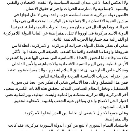
ولا العكس ايضا، لا في ميدان التنمية السياسية ولا التقدم الاقتصادي والتقني
والتنمية الاجتماعية ولا ممارسة الحريات واحترام حقوق الانسان.
فالصين دولة مركزية خاضعة لسلطة حزب واحد، وهي لا تقل انجازا في
ميادين التنمية الاقتصادية والاجتماعية عن الولايات المتحدة التي هي دولة
فدرالية. وهذا هو الحال في ميدان ممارسة الحريات الديمقراطية. ففرنسا
الدولة الأشد مركزية في اوروبا لا تقل ديمقراطية عن المانيا الدولة اللامركزية
او الفدرالية منذ خسارتها الحرب العالمية الثانية.
ينبغي ان نفكر بشكل الدولة، فدرالية او مركزية او لامركزية، انطلاقا من
شروطنا واوضاعنا الخاصة واقتناعنا كشعب بالصيغة التي نعتقد انها الأكثر
ملاءمة وفائدة لنا لتحقيق الاهداف الاساسية التي تسعى اليها شعوبنا كشعوب
الأرض قاطبة، وهي اليوم التنمية الاقتصادية والاجتماعية، والأمن الداخلي
وبشكل خاص الخارجي، اي تحقيق السلام لشعوبها، والديمقراطية وما تعنيه
من احترام الحريات الاساسية الفردية والجماعية للناس.
فمن هذا المنطلق وعلى هذا الاساس ينبغي ان نفكر نحن ايضا في سورية
المستقبل، ونختار النظام السياسي الملائم لتحقيق هذه الغايات الكبيرة. بمعنى
آخر المركزية واللامركزية مشكلة براغماتية وليست مبدئية، وبراغماتية تعني
اختيار الحل الاصلح والذي يتوافق عليه الشعب باغلبيته الانتخابية لتحقيق
الغايات المنشودة.
وعلى جميع الاحوال لا ينبغي ان نخلط بين الفدرالية او اللامركزية
والديمقراطية.
فاستبداد النظام السوري لا ينبع من كون الدولة السورية مركزية، فقد كانت