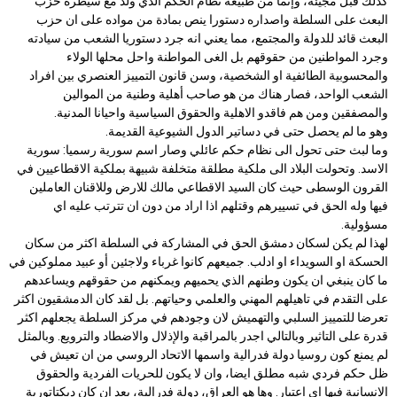
كذلك قبل مجيئه، وإنما من طبيعة نظام الحكم الذي ولد مع سيطرة حزب
البعث على السلطة واصداره دستورا ينص بمادة من مواده على ان حزب
البعث قائد للدولة والمجتمع، مما يعني انه جرد دستوريا الشعب من سيادته
وجرد المواطنين من حقوقهم بل الغى المواطنة واحل محلها الولاء
والمحسوبية الطائفية او الشخصية، وسن قانون التمييز العنصري بين افراد
الشعب الواحد، فصار هناك من هو صاحب أهلية وطنية من الموالين
والمصفقين ومن هم فاقدو الاهلية والحقوق السياسية واحيانا المدنية.
وهو ما لم يحصل حتى في دساتير الدول الشيوعية القديمة.
وما لبث حتى تحول الى نظام حكم عائلي وصار اسم سورية رسميا: سورية
الاسد. وتحولت البلاد الى ملكية مطلقة متخلفة شبيهة بملكية الاقطاعيين في
القرون الوسطى حيث كان السيد الاقطاعي مالك للارض وللاقنان العاملين
فيها وله الحق في تسييرهم وقتلهم اذا اراد من دون ان تترتب عليه اي
مسؤولية.
لهذا لم يكن لسكان دمشق الحق في المشاركة في السلطة اكثر من سكان
الحسكة او السويداء او ادلب. جميعهم كانوا غرباء ولاجئين أو عبيد مملوكين في
ما كان ينبغي ان يكون وطنهم الذي يحميهم ويمكنهم من حقوقهم ويساعدهم
على التقدم في تاهيلهم المهني والعلمي وحياتهم. بل لقد كان الدمشقيون اكثر
تعرضا للتمييز السلبي والتهميش لان وجودهم في مركز السلطة يجعلهم اكثر
قدرة على التاثير وبالتالي اجدر بالمراقبة والإذلال والاضطاد والترويع. وبالمثل
لم يمنع كون روسيا دولة فدرالية واسمها الاتحاد الروسي من ان تعيش في
ظل حكم فردي شبه مطلق ايضا، وان لا يكون للحريات الفردية والحقوق
الانسانية فيها اي اعتبار. وها هو العراق، دولة فدرالية، بعد ان كان ديكتاتورية