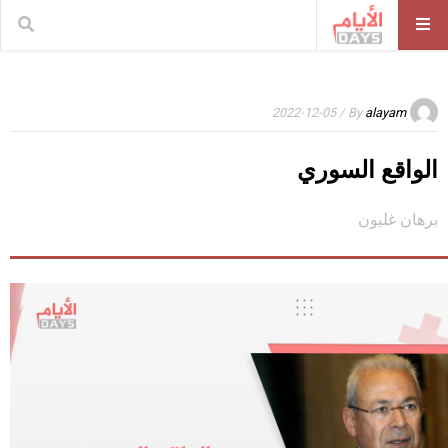
/ 2022-12-05
By
alayam
الواقع السوري
برهان غليون