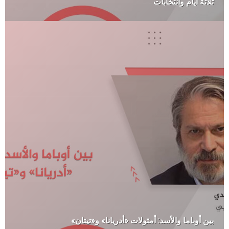
ثلاثة أيام وانتخابات
بين أوباما والأسد: أمثولات «أدريانا» و«تيتان»