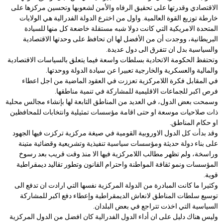
الاقتصادي وقدرتها على تحقيق الرفاه والأمن لشعوبها وتحسين مركزها على
خارطة توزيع القوة العالمية. واول من اخترع الدولة الفدرالية هي الولايات
المتحدة الامريكية التي كانت دولا شبه مستقلة خاضعة كل منها للسيادة
البريطانية، ووجدت أن من الأفضل لها ان تحافظ على وحدتها الاقتصادية
والسياسية بدل ان تتفرق الى دول عديدة.
وتحتفظ الحكومة الاتحادية بسلطات واسعة فيما يتعلق بالسياسات الاقتصادية
والمالية والعسكرية والخارجية تعبيرا عن سيادة الدولة ووحدتها.
في المقابل فكرة اللامركزية تعززت في العقود الماضية من اجل اعطاء
فرص اكبر للجماعات الاقليمية للمشاركة في تنمية مناطقها.
وسمحت بعض الدول، في العديد من المناطق التابعة لها بإنشاء مجالس محلية
ذات صلاحيات موسعة او حتى اقامة مؤسسات تمثيلية وانتخابات للمحافظين
او حكام المناطق.
وقد بدأت كل الدول الاوروبية القومية في صيغة مركزية تركزت فيها الجهود
على بناء دولة حديثة ومؤسسات سياسية تنفيذية وتشريعية وقضائية متينة
وراسخة، ولم تظهر مطالب اللامركزية فيها الا منذ وقت قريب بعد رسوخ
المؤسسات ونمو ثقافة المواطنة واحترام القانون وتطور تقاليد ديمقراطية
قوية.
وكثيرا ما كانت المبادرة من الدولة المركزية نفسها التي ارادت ان تدفع الى
توسيع سلطات المناطق لانعاش الديمقراطية وإعطاء دفع اكبر للمشاركة
السياسية التي اخذت تتراجع في بعض البلدان.
وليس هناك دليل على ان أداء الدول الفدرالية كان افضل من الدول المركزية