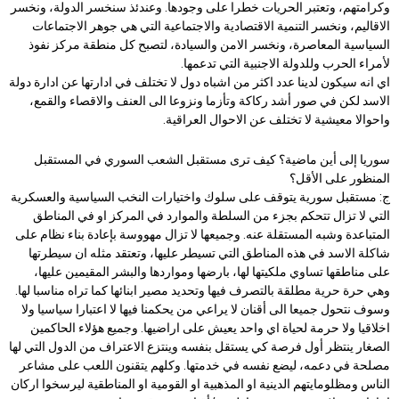
وكرامتهم، وتعتبر الحريات خطرا على وجودها. وعندئذ سنخسر الدولة، ونخسر
الاقاليم، ونخسر التنمية الاقتصادية والاجتماعية التي هي جوهر الاجتماعات
السياسية المعاصرة، ونخسر الامن والسيادة، لتصبح كل منطقة مركز نفوذ
لأمراء الحرب وللدولة الاجنبية التي تدعمها.
اي انه سيكون لدينا عدد اكثر من اشباه دول لا تختلف في ادارتها عن ادارة دولة
الاسد لكن في صور أشد ركاكة وتأزما ونزوعا الى العنف والاقصاء والقمع،
واحوالا معيشية لا تختلف عن الاحوال العراقية.
سوريا إلى أين ماضية؟ كيف ترى مستقبل الشعب السوري في المستقبل
المنظور على الأقل؟
ج: مستقبل سورية يتوقف على سلوك واختيارات النخب السياسية والعسكرية
التي لا تزال تتحكم بجزء من السلطة والموارد في المركز او في المناطق
المتباعدة وشبه المستقلة عنه. وجميعها لا تزال مهووسة بإعادة بناء نظام على
شاكلة الاسد في هذه المناطق التي تسيطر عليها، وتعتقد مثله ان سيطرتها
على مناطقها تساوي ملكيتها لها، بارضها ومواردها والبشر المقيمين عليها،
وهي حرة حرية مطلقة بالتصرف فيها وتحديد مصير ابنائها كما تراه مناسبا لها.
وسوف نتحول جميعا الى أقنان لا يراعي من يحكمنا فيها لا اعتبارا سياسيا ولا
اخلاقيا ولا حرمة لحياة اي واحد يعيش على اراضيها. وجميع هؤلاء الحاكمين
الصغار ينتظر أول فرصة كي يستقل بنفسه وينتزع الاعتراف من الدول التي لها
مصلحة في دعمه، ليضع نفسه في خدمتها. وكلهم يتقنون اللعب على مشاعر
الناس ومظلومايتهم الدينية او المذهبية او القومية او المناطقية ليرسخوا اركان