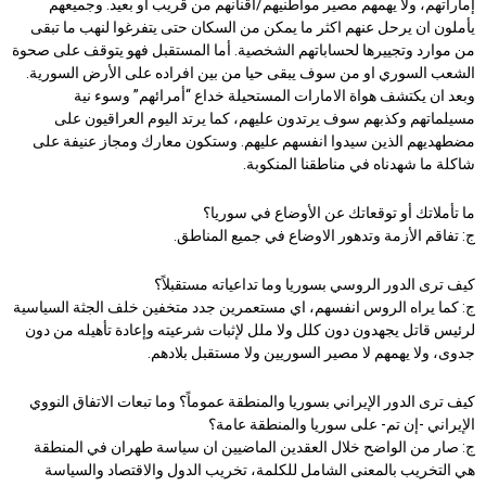
إماراتهم، ولا يهمهم مصير مواطنيهم/أقنانهم من قريب او بعيد. وجميعهم
يأملون ان يرحل عنهم اكثر ما يمكن من السكان حتى يتفرغوا لنهب ما تبقى
من موارد وتجييرها لحساباتهم الشخصية. أما المستقبل فهو يتوقف على صحوة
الشعب السوري او من سوف يبقى حيا من بين افراده على الأرض السورية.
وبعد ان يكتشف هواة الامارات المستحيلة خداع “أمرائهم” وسوء نية
مسيلماتهم وكذبهم سوف يرتدون عليهم، كما يرتد اليوم العراقيون على
مضطهديهم الذين سيدوا انفسهم عليهم. وستكون معارك ومجاز عنيفة على
شاكلة ما شهدناه في مناطقنا المنكوبة.
ما تأملاتك أو توقعاتك عن الأوضاع في سوريا؟
ج: تفاقم الأزمة وتدهور الاوضاع في جميع المناطق.
كيف ترى الدور الروسي بسوريا وما تداعياته مستقبلاً؟
ج: كما يراه الروس انفسهم، اي مستعمرين جدد متخفين خلف الجثة السياسية
لرئيس قاتل يجهدون دون كلل ولا ملل لإثبات شرعيته وإعادة تأهيله من دون
جدوى، ولا يهمهم لا مصير السوريين ولا مستقبل بلادهم.
كيف ترى الدور الإيراني بسوريا والمنطقة عموماً؟ وما تبعات الاتفاق النووي
الإيراني -إن تم- على سوريا والمنطقة عامة؟
ج: صار من الواضح خلال العقدين الماضيين ان سياسة طهران في المنطقة
هي التخريب بالمعنى الشامل للكلمة، تخريب الدول والاقتصاد والسياسة