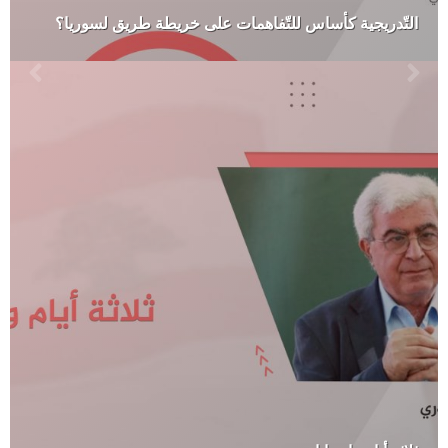
التّدريجية كأساس للتّفاهمات على خريطة طريق لسوريا؟