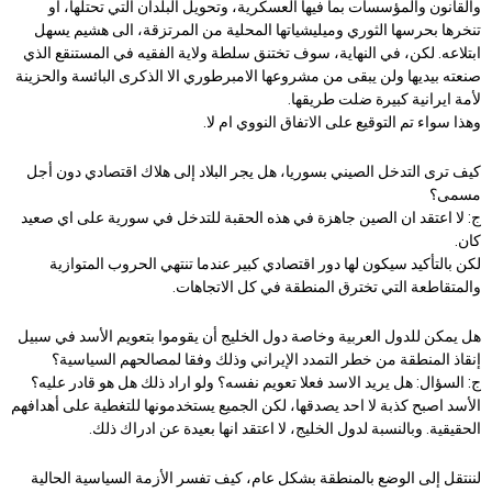
والقانون والمؤسسات بما فيها العسكرية، وتحويل البلدان التي تحتلها، او
تنخرها بحرسها الثوري وميليشياتها المحلية من المرتزقة، الى هشيم يسهل
ابتلاعه. لكن، في النهاية، سوف تختنق سلطة ولاية الفقيه في المستنقع الذي
صنعته بيديها ولن يبقى من مشروعها الامبرطوري الا الذكرى البائسة والحزينة
لأمة ايرانية كبيرة ضلت طريقها.
وهذا سواء تم التوقيع على الاتفاق النووي ام لا.
كيف ترى التدخل الصيني بسوريا، هل يجر البلاد إلى هلاك اقتصادي دون أجل
مسمى؟
ج: لا اعتقد ان الصين جاهزة في هذه الحقبة للتدخل في سورية على اي صعيد
كان.
لكن بالتأكيد سيكون لها دور اقتصادي كبير عندما تنتهي الحروب المتوازية
والمتقاطعة التي تخترق المنطقة في كل الاتجاهات.
هل يمكن للدول العربية وخاصة دول الخليج أن يقوموا بتعويم الأسد في سبيل
إنقاذ المنطقة من خطر التمدد الإيراني وذلك وفقا لمصالحهم السياسية؟
ج: السؤال: هل يريد الاسد فعلا تعويم نفسه؟ ولو اراد ذلك هل هو قادر عليه؟
الأسد اصبح كذبة لا احد يصدقها، لكن الجميع يستخدمونها للتغطية على أهدافهم
الحقيقية. وبالنسبة لدول الخليج، لا اعتقد انها بعيدة عن ادراك ذلك.
لننتقل إلى الوضع بالمنطقة بشكل عام، كيف تفسر الأزمة السياسية الحالية