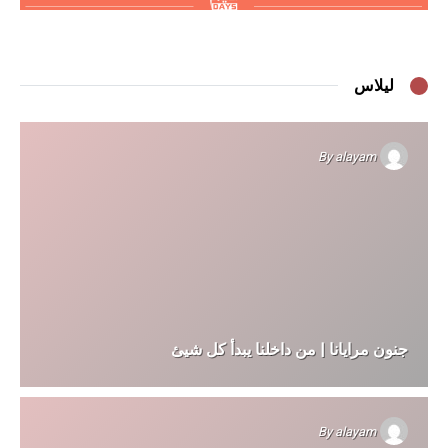
ليلاس
By
alayam
جنون مرايانا | من داخلنا يبدأ كل شيئ
By
alayam