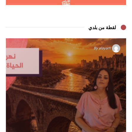
لقطة من بلدي
By
alayam