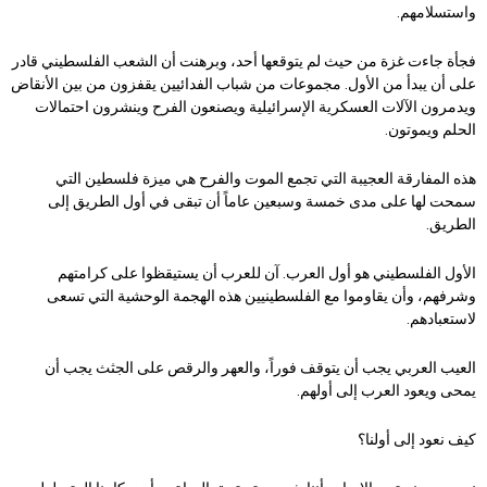
واستسلامهم.
فجأة جاءت غزة من حيث لم يتوقعها أحد، وبرهنت أن الشعب الفلسطيني قادر
على أن يبدأ من الأول. مجموعات من شباب الفدائيين يقفزون من بين الأنقاض
ويدمرون الآلات العسكرية الإسرائيلية ويصنعون الفرح وينشرون احتمالات
الحلم ويموتون.
هذه المفارقة العجيبة التي تجمع الموت والفرح هي ميزة فلسطين التي
سمحت لها على مدى خمسة وسبعين عاماً أن تبقى في أول الطريق إلى
الطريق.
الأول الفلسطيني هو أول العرب. آن للعرب أن يستيقظوا على كرامتهم
وشرفهم، وأن يقاوموا مع الفلسطينيين هذه الهجمة الوحشية التي تسعى
لاستعبادهم.
العيب العربي يجب أن يتوقف فوراً، والعهر والرقص على الجثث يجب أن
يمحى ويعود العرب إلى أولهم.
كيف نعود إلى أولنا؟