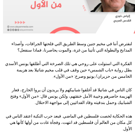
لنفترض أننا في مخيم جنين وسط الطريق التي فلحتها الجرافات، وأصداء
المذابح والبطولة التي تأتينا من غزة، والموت يحاصرنا، فماذا سنفعل؟
الفكرة التي استولت على روحي هي تلك الصرخة التي أطلقها يونس الأسدي
بطل رواية «باب الشمس» حين وقف في قلب مخيم شاتيلا بعد هزيمة
الخامس من حزيران/ يونيو وصرخ: «من الأول».
كان الناس في شاتيلا قد أغلقوا شبابيكهم ولا يريدون أن يروا الخارج، فعار
الهزيمة حاصرهم وخيبة الأمل خنقتهم، ولكن يونس قال: «من الأول» وفتح
الشبابيك وحمل بندقيته وقاد الفدائيين إلى مواجهة الاحتلال.
هذه الحكاية لخصت فلسطين في الماضي. فبعد حرب النكبة اعتقد الناس في
كل مكان من العالم أن فلسطين قد انتهت، وفجأة عادت من أولها كأنها هي
الأول.