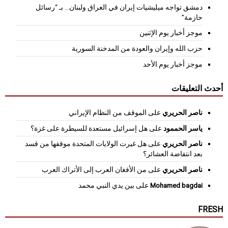
دمشق تواجه ميليشيات إيران في العراق ولبنان… بـ “رسائل
حازمة”
موجز أخبار يوم الإثنين
حزب الله وإيران والعودة من المدخنة السورية
موجز أخبار يوم الأحد
أحدث التعليقات
ناصر الحريري
على
الموقف من النظام الإيراني
ياسر الحممود
على
هل إسرائيل مستعدة للسيطرة على غزة؟
ناصر الحريري
على
هل غيرت الولايات المتحدة موقفها من قسد
بعد انتفاضة العشائر؟
ناصر الحريري
على
من الأفغان العرب إلى الأتراك العرب
Mohamed bagdai
على
بين يدي النبي محمد
FRESH