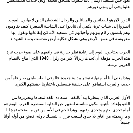
نعود حين نستعيد الإيمان بأننا شعوب تستحق الحياة، وبأن حكامنا المتسلطين
علينا يجب أن ينتهي دورهم.
الدور الآن هو للفدائيين والمقاتلين والرجال الشجعان الذين لا يهابون الموت.
انظروا إلى شباب غزة، يكفي أن تتابعوا على الشاشة الصغيرة كيف يقاومون
وهم يلبسون ركام بيوتهم وأحيائهم كي تستعيد الأماكن إيقاعاتها وتقول إنها
مغروسة في عمق الأرض وهي تشكل حكاية أرض تقدست بدماء الشهداء.
العرب يحتاجون اليوم إلى إعادة نظر جذرية في واقعهم على ضوء حرب غزة.
هذه الحرب مؤهلة أن تُحدث زلزالاً أكبر من زلزال 1948 الذي أطاح بالنظام
العربي برمته.
وهذا يعني أننا أمام نهاية تبشر ببداية جديدة. فالوعي الفلسطيني صار عاماً من
جديد، والعرب استفاقوا على حقيقة فلسطين باعتبارها حقيقتهم الكبرى.
الأول العربي الذي ينتظرنا يبدأ باللغة، استعادة اللغة لمعناها وتحريرها من
اللغو وإعادة تأهيلها لتكون مناسبة للتعبير عن البداية المنتظرة. العرب اليوم هم
أمام تحدي لغتهم وتحدي وعيهم، وهذا ناجم في الأساس عن ما صنعته غزة لنا
وما رسمته من آفاق بلا حدود لشعب قرر أن يتمسك بأوله، فصنع من أوله أولنا
جميعاً.