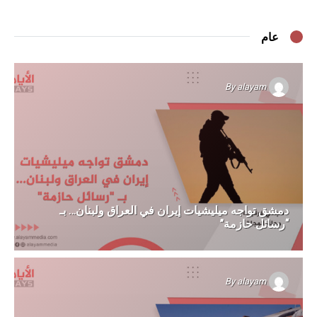
عام
By
alayam
دمشق تواجه ميليشيات إيران في العراق ولبنان… بـ
“رسائل حازمة”
By
alayam